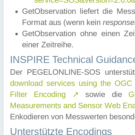
service=SOS&version=2.0.0&r
GetObservation liefert die M
Format aus (wenn kein
response
GetObservation ohne einen Zeitf
einer Zeitreihe.
INSPIRE Technical Guidance
Der PEGELONLINE-SOS unterstüt
download services using the OGC
Filter Encoding
↗
sowie die
G
Measurements and Sensor Web Enab
Enkodieren von Messwerten besonde
Unterstützte Encodings