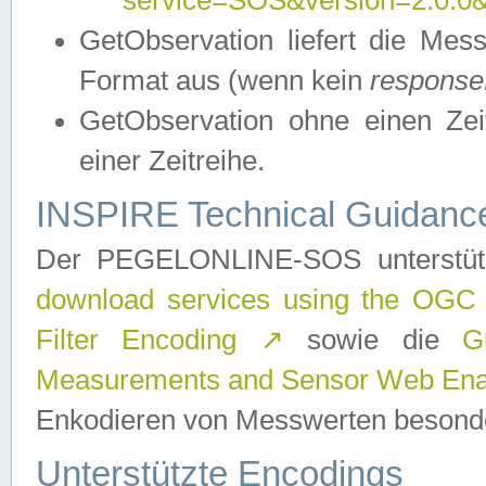
service=SOS&version=2.0.0&r
GetObservation liefert die M
Format aus (wenn kein
response
GetObservation ohne einen Zeitf
einer Zeitreihe.
INSPIRE Technical Guidance
Der PEGELONLINE-SOS unterstüt
download services using the OGC
Filter Encoding
↗
sowie die
G
Measurements and Sensor Web Enab
Enkodieren von Messwerten besonde
Unterstützte Encodings