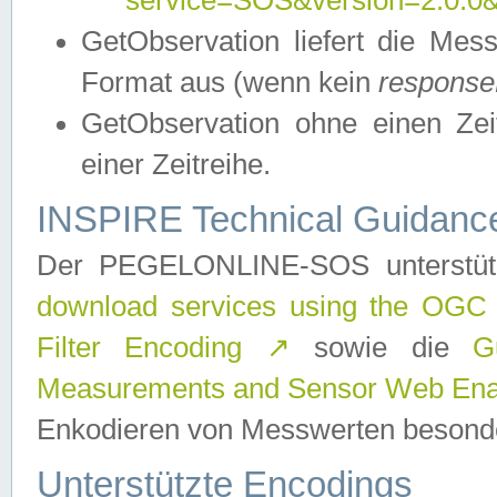
service=SOS&version=2.0.0&r
GetObservation liefert die M
Format aus (wenn kein
response
GetObservation ohne einen Zeitf
einer Zeitreihe.
INSPIRE Technical Guidance
Der PEGELONLINE-SOS unterstüt
download services using the OGC
Filter Encoding
↗
sowie die
G
Measurements and Sensor Web Enab
Enkodieren von Messwerten besonde
Unterstützte Encodings