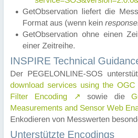
service=SOS&version=2.0.0&r
GetObservation liefert die M
Format aus (wenn kein
response
GetObservation ohne einen Zeitf
einer Zeitreihe.
INSPIRE Technical Guidance
Der PEGELONLINE-SOS unterstüt
download services using the OGC
Filter Encoding
↗
sowie die
G
Measurements and Sensor Web Enab
Enkodieren von Messwerten besonde
Unterstützte Encodings