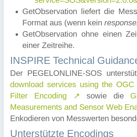
service=SOS&version=2.0.0&r
GetObservation liefert die M
Format aus (wenn kein
response
GetObservation ohne einen Zeitf
einer Zeitreihe.
INSPIRE Technical Guidance
Der PEGELONLINE-SOS unterstüt
download services using the OGC
Filter Encoding
↗
sowie die
G
Measurements and Sensor Web Enab
Enkodieren von Messwerten besonde
Unterstützte Encodings