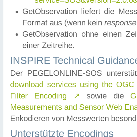
service=SOS&version=2.0.0&r
GetObservation liefert die M
Format aus (wenn kein
response
GetObservation ohne einen Zeitf
einer Zeitreihe.
INSPIRE Technical Guidance
Der PEGELONLINE-SOS unterstüt
download services using the OGC
Filter Encoding
↗
sowie die
G
Measurements and Sensor Web Enab
Enkodieren von Messwerten besonde
Unterstützte Encodings