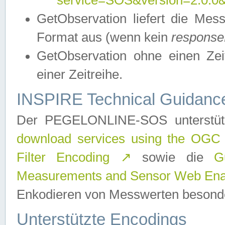
service=SOS&version=2.0.0&r
GetObservation liefert die M
Format aus (wenn kein
response
GetObservation ohne einen Zeitf
einer Zeitreihe.
INSPIRE Technical Guidance
Der PEGELONLINE-SOS unterstüt
download services using the OGC
Filter Encoding
↗
sowie die
G
Measurements and Sensor Web Enab
Enkodieren von Messwerten besonde
Unterstützte Encodings