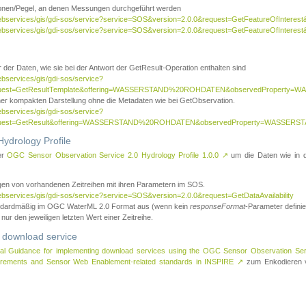
tionen/Pegel, an denen Messungen durchgeführt werden
webservices/gis/gdi-sos/service?service=SOS&version=2.0.0&request=GetFeatureOfInterest&
webservices/gis/gdi-sos/service?service=SOS&version=2.0.0&request=GetFeatureOfInterest
 der Daten, wie sie bei der Antwort der GetResult-Operation enthalten sind
ebservices/gis/gdi-sos/service?
request=GetResultTemplate&offering=WASSERSTAND%20ROHDATEN&observedPropert
ner kompakten Darstellung ohne die Metadaten wie bei GetObservation.
ebservices/gis/gdi-sos/service?
equest=GetResult&offering=WASSERSTAND%20ROHDATEN&observedProperty=WASSERST
ydrology Profile
er
OGC Sensor Observation Service 2.0 Hydrology Profile 1.0.0
↗
um die Daten wie in dem
agen von vorhandenen Zeitreihen mit ihren Parametern im SOS.
ebservices/gis/gdi-sos/service?service=SOS&version=2.0.0&request=GetDataAvailability
tandardmäßig im OGC WaterML 2.0 Format aus (wenn kein
responseFormat
-Parameter definier
 nur den jeweiligen letzten Wert einer Zeitreihe.
 download service
al Guidance for implementing download services using the OGC Sensor Observation Se
surements and Sensor Web Enablement-related standards in INSPIRE
↗
zum Enkodieren v