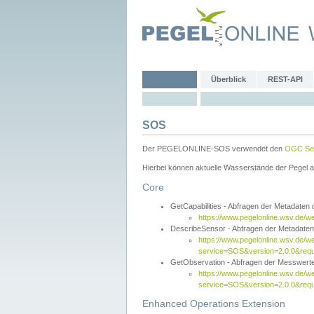
Überblick
REST-API
SOS
Der PEGELONLINE-SOS verwendet den
OGC Sen
Hierbei können aktuelle Wasserstände der Pegel a
Core
GetCapabilities - Abfragen der Metadaten
https://www.pegelonline.wsv.de/w
DescribeSensor - Abfragen der Metadate
https://www.pegelonline.wsv.de/w
service=SOS&version=2.0.0&requ
GetObservation - Abfragen der Messwert
https://www.pegelonline.wsv.de/w
service=SOS&version=2.0.0&re
Enhanced Operations Extension