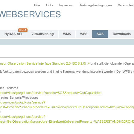
Hilfe
Links
Impressum
Nutzungsbedingungen
Datenschut
HyDAS-API
Visualisierung
WMS
WFS
SOS
Downloads
sor Observation Service Interface Standard 2.0 (SOS 2.0)
↗
und stellt die folgenden Opera
ls Vektordaten bezogen werden und in eine Kartenanwendung integriert werden. Der WFS ste
 des Dienstes
ebservices/gis/gdi-sos/service?service=SOS&request=GetCapabilities
n eines Sensors/Prozesses
ebservices/gis/gdi-sos/service?
est=DescribeSensor&procedure=Einzelwert&procedureDescriptionFormat=http://www.opengi
e
ebservices/gis/gdi-sos/service?
quest=GetObservation&procedure=Einzelwert&observedProperty=WASSERSTAND%20ROHDA