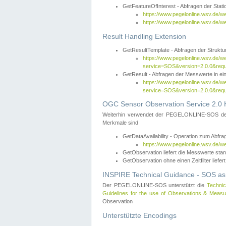
GetFeatureOfInterest - Abfragen der Sta
https://www.pegelonline.wsv.de/
https://www.pegelonline.wsv.de/
Result Handling Extension
GetResultTemplate - Abfragen der Struktur
https://www.pegelonline.wsv.de/w
service=SOS&version=2.0.0&
GetResult - Abfragen der Messwerte in ei
https://www.pegelonline.wsv.de/w
service=SOS&version=2.0.0&r
OGC Sensor Observation Service 2.0 H
Weiterhin verwendet der PEGELONLINE-SOS d
Merkmale sind
GetDataAvailability - Operation zum Abfr
https://www.pegelonline.wsv.de/w
GetObservation liefert die Messwerte s
GetObservation ohne einen Zeitfilter liefert
INSPIRE Technical Guidance - SOS as
Der PEGELONLINE-SOS unterstützt die
Technic
Guidelines for the use of Observations & Mea
Observation
Unterstützte Encodings