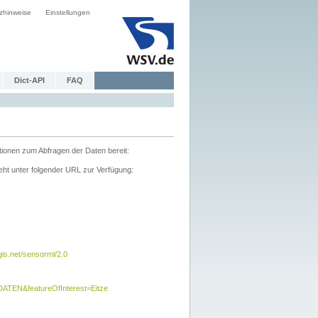
zhinweise
Einstellungen
Dict-API
FAQ
tionen zum Abfragen der Daten bereit:
ht unter folgender URL zur Verfügung:
s.net/sensorml/2.0
TEN&featureOfInterest=Eitze