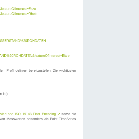
featureOfInterest=Eitze
&featureOfInterest=Rhein
y=WASSERSTAND%20ROHDATEN
AND%20ROHDATEN&featureOfInterest=Eitze
 Profil definiert bereitzustellen. Die wichtigsten
t ist)
rvice and ISO 19143 Filter Encoding
↗
sowie die
on Messwerten besonders als Point TimeSeries