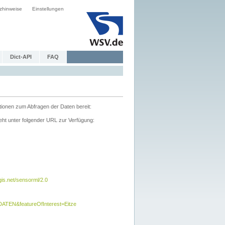
zhinweise
Einstellungen
Dict-API
FAQ
tionen zum Abfragen der Daten bereit:
ht unter folgender URL zur Verfügung:
s.net/sensorml/2.0
TEN&featureOfInterest=Eitze