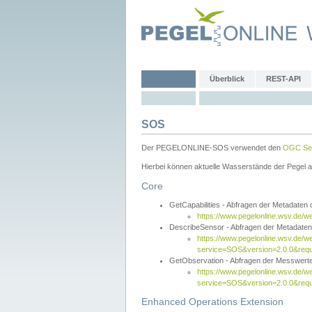
Überblick
REST-API
SOS
Der PEGELONLINE-SOS verwendet den
OGC Sen
Hierbei können aktuelle Wasserstände der Pegel a
Core
GetCapabilities - Abfragen der Metadaten
https://www.pegelonline.wsv.de/w
DescribeSensor - Abfragen der Metadate
https://www.pegelonline.wsv.de/w
service=SOS&version=2.0.0&requ
GetObservation - Abfragen der Messwert
https://www.pegelonline.wsv.de/w
service=SOS&version=2.0.0&re
Enhanced Operations Extension