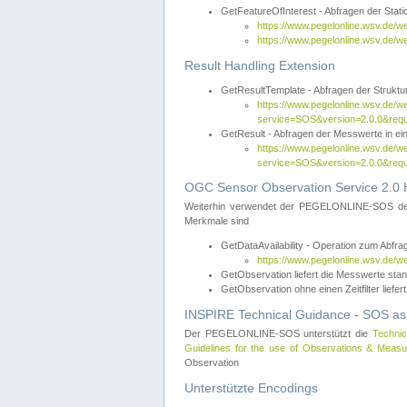
GetFeatureOfInterest - Abfragen der Sta
https://www.pegelonline.wsv.de/
https://www.pegelonline.wsv.de/
Result Handling Extension
GetResultTemplate - Abfragen der Struktur
https://www.pegelonline.wsv.de/w
service=SOS&version=2.0.0&
GetResult - Abfragen der Messwerte in ei
https://www.pegelonline.wsv.de/w
service=SOS&version=2.0.0&r
OGC Sensor Observation Service 2.0 H
Weiterhin verwendet der PEGELONLINE-SOS d
Merkmale sind
GetDataAvailability - Operation zum Abfr
https://www.pegelonline.wsv.de/w
GetObservation liefert die Messwerte s
GetObservation ohne einen Zeitfilter liefert
INSPIRE Technical Guidance - SOS as
Der PEGELONLINE-SOS unterstützt die
Technic
Guidelines for the use of Observations & Mea
Observation
Unterstützte Encodings