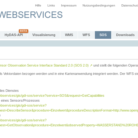
Hilfe
Links
Impressum
Nutzungsbedingungen
Datenschut
HyDAS-API
Visualisierung
WMS
WFS
SOS
Downloads
sor Observation Service Interface Standard 2.0 (SOS 2.0)
↗
und stellt die folgenden Opera
ls Vektordaten bezogen werden und in eine Kartenanwendung integriert werden. Der WFS ste
 des Dienstes
ebservices/gis/gdi-sos/service?service=SOS&request=GetCapabilities
n eines Sensors/Prozesses
ebservices/gis/gdi-sos/service?
est=DescribeSensor&procedure=Einzelwert&procedureDescriptionFormat=http://www.opengi
e
ebservices/gis/gdi-sos/service?
quest=GetObservation&procedure=Einzelwert&observedProperty=WASSERSTAND%20ROHDA