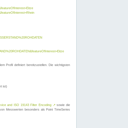
featureOfInterest=Eitze
&featureOfInterest=Rhein
y=WASSERSTAND%20ROHDATEN
AND%20ROHDATEN&featureOfInterest=Eitze
 Profil definiert bereitzustellen. Die wichtigsten
t ist)
rvice and ISO 19143 Filter Encoding
↗
sowie die
on Messwerten besonders als Point TimeSeries