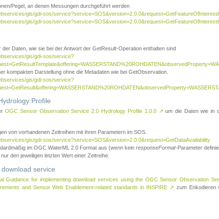
tionen/Pegel, an denen Messungen durchgeführt werden
webservices/gis/gdi-sos/service?service=SOS&version=2.0.0&request=GetFeatureOfInterest&
webservices/gis/gdi-sos/service?service=SOS&version=2.0.0&request=GetFeatureOfInterest
 der Daten, wie sie bei der Antwort der GetResult-Operation enthalten sind
ebservices/gis/gdi-sos/service?
request=GetResultTemplate&offering=WASSERSTAND%20ROHDATEN&observedPropert
ner kompakten Darstellung ohne die Metadaten wie bei GetObservation.
ebservices/gis/gdi-sos/service?
equest=GetResult&offering=WASSERSTAND%20ROHDATEN&observedProperty=WASSERST
ydrology Profile
er
OGC Sensor Observation Service 2.0 Hydrology Profile 1.0.0
↗
um die Daten wie in dem
agen von vorhandenen Zeitreihen mit ihren Parametern im SOS.
ebservices/gis/gdi-sos/service?service=SOS&version=2.0.0&request=GetDataAvailability
tandardmäßig im OGC WaterML 2.0 Format aus (wenn kein
responseFormat
-Parameter definier
 nur den jeweiligen letzten Wert einer Zeitreihe.
 download service
al Guidance for implementing download services using the OGC Sensor Observation Se
surements and Sensor Web Enablement-related standards in INSPIRE
↗
zum Enkodieren v