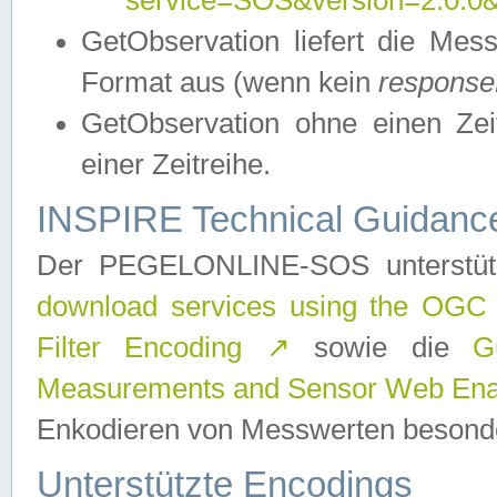
service=SOS&version=2.0.0&r
GetObservation liefert die M
Format aus (wenn kein
response
GetObservation ohne einen Zeitf
einer Zeitreihe.
INSPIRE Technical Guidance
Der PEGELONLINE-SOS unterstüt
download services using the OGC
Filter Encoding
↗
sowie die
G
Measurements and Sensor Web Enab
Enkodieren von Messwerten besonde
Unterstützte Encodings