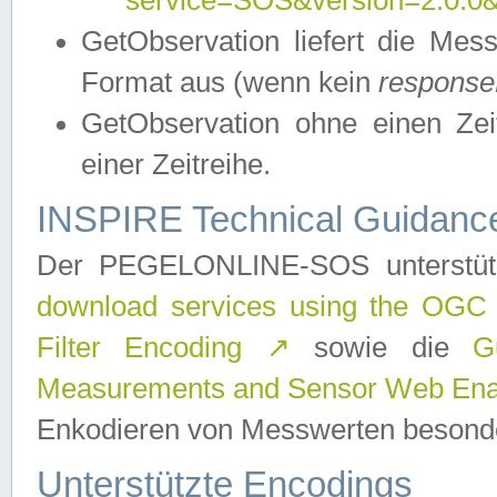
service=SOS&version=2.0.0&r
GetObservation liefert die M
Format aus (wenn kein
response
GetObservation ohne einen Zeitf
einer Zeitreihe.
INSPIRE Technical Guidance
Der PEGELONLINE-SOS unterstüt
download services using the OGC
Filter Encoding
↗
sowie die
G
Measurements and Sensor Web Enab
Enkodieren von Messwerten besonde
Unterstützte Encodings