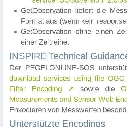
service=SOS&version=2.0.0&r
GetObservation liefert die M
Format aus (wenn kein
response
GetObservation ohne einen Zeitf
einer Zeitreihe.
INSPIRE Technical Guidance
Der PEGELONLINE-SOS unterstüt
download services using the OGC
Filter Encoding
↗
sowie die
G
Measurements and Sensor Web Enab
Enkodieren von Messwerten besonde
Unterstützte Encodings