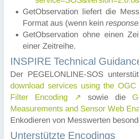
service=SOS&version=2.0.0&r
GetObservation liefert die M
Format aus (wenn kein
response
GetObservation ohne einen Zeitf
einer Zeitreihe.
INSPIRE Technical Guidance
Der PEGELONLINE-SOS unterstüt
download services using the OGC
Filter Encoding
↗
sowie die
G
Measurements and Sensor Web Enab
Enkodieren von Messwerten besonde
Unterstützte Encodings