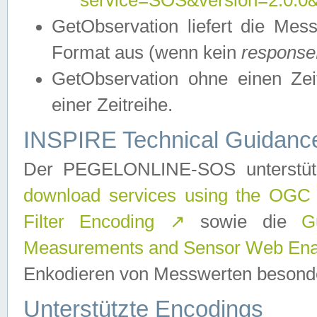
service=SOS&version=2.0.0&r
GetObservation liefert die M
Format aus (wenn kein
response
GetObservation ohne einen Zeitf
einer Zeitreihe.
INSPIRE Technical Guidance
Der PEGELONLINE-SOS unterstüt
download services using the OGC
Filter Encoding
↗
sowie die
G
Measurements and Sensor Web Enab
Enkodieren von Messwerten besonde
Unterstützte Encodings