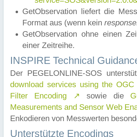
service=SOS&version=2.0.0&r
GetObservation liefert die M
Format aus (wenn kein
response
GetObservation ohne einen Zeitf
einer Zeitreihe.
INSPIRE Technical Guidance
Der PEGELONLINE-SOS unterstüt
download services using the OGC
Filter Encoding
↗
sowie die
G
Measurements and Sensor Web Enab
Enkodieren von Messwerten besonde
Unterstützte Encodings