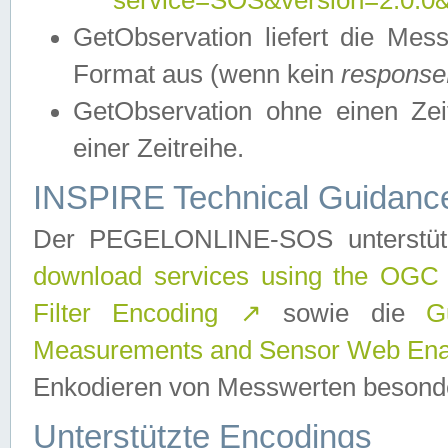
service=SOS&version=2.0.0&r
GetObservation liefert die M
Format aus (wenn kein
response
GetObservation ohne einen Zeitf
einer Zeitreihe.
INSPIRE Technical Guidance
Der PEGELONLINE-SOS unterstüt
download services using the OGC
Filter Encoding
↗
sowie die
G
Measurements and Sensor Web Enab
Enkodieren von Messwerten besonde
Unterstützte Encodings