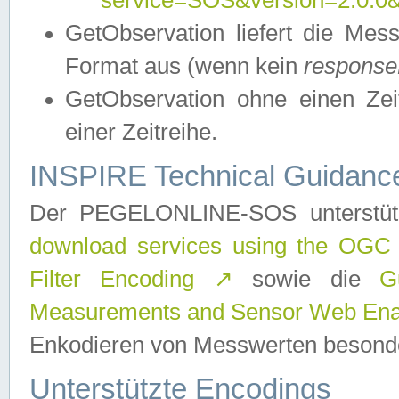
service=SOS&version=2.0.0&r
GetObservation liefert die M
Format aus (wenn kein
response
GetObservation ohne einen Zeitf
einer Zeitreihe.
INSPIRE Technical Guidance
Der PEGELONLINE-SOS unterstüt
download services using the OGC
Filter Encoding
↗
sowie die
G
Measurements and Sensor Web Enab
Enkodieren von Messwerten besonde
Unterstützte Encodings