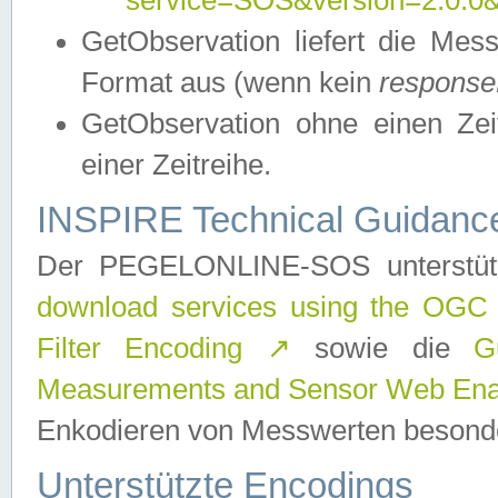
service=SOS&version=2.0.0&r
GetObservation liefert die M
Format aus (wenn kein
response
GetObservation ohne einen Zeitf
einer Zeitreihe.
INSPIRE Technical Guidance
Der PEGELONLINE-SOS unterstüt
download services using the OGC
Filter Encoding
↗
sowie die
G
Measurements and Sensor Web Enab
Enkodieren von Messwerten besonde
Unterstützte Encodings