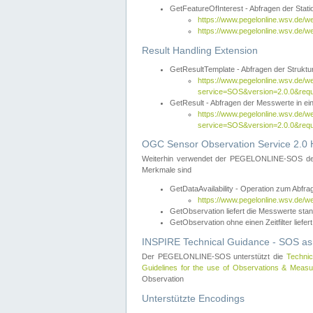
GetFeatureOfInterest - Abfragen der Sta
https://www.pegelonline.wsv.de/
https://www.pegelonline.wsv.de/
Result Handling Extension
GetResultTemplate - Abfragen der Struktur
https://www.pegelonline.wsv.de/w
service=SOS&version=2.0.0&
GetResult - Abfragen der Messwerte in ei
https://www.pegelonline.wsv.de/w
service=SOS&version=2.0.0&r
OGC Sensor Observation Service 2.0 H
Weiterhin verwendet der PEGELONLINE-SOS d
Merkmale sind
GetDataAvailability - Operation zum Abfr
https://www.pegelonline.wsv.de/w
GetObservation liefert die Messwerte s
GetObservation ohne einen Zeitfilter liefert
INSPIRE Technical Guidance - SOS as
Der PEGELONLINE-SOS unterstützt die
Technic
Guidelines for the use of Observations & Mea
Observation
Unterstützte Encodings