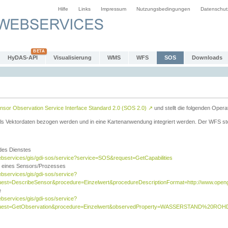
Hilfe
Links
Impressum
Nutzungsbedingungen
Datenschut
HyDAS-API
Visualisierung
WMS
WFS
SOS
Downloads
sor Observation Service Interface Standard 2.0 (SOS 2.0)
↗
und stellt die folgenden Opera
ls Vektordaten bezogen werden und in eine Kartenanwendung integriert werden. Der WFS ste
 des Dienstes
ebservices/gis/gdi-sos/service?service=SOS&request=GetCapabilities
n eines Sensors/Prozesses
ebservices/gis/gdi-sos/service?
est=DescribeSensor&procedure=Einzelwert&procedureDescriptionFormat=http://www.opengi
e
ebservices/gis/gdi-sos/service?
quest=GetObservation&procedure=Einzelwert&observedProperty=WASSERSTAND%20ROHDA