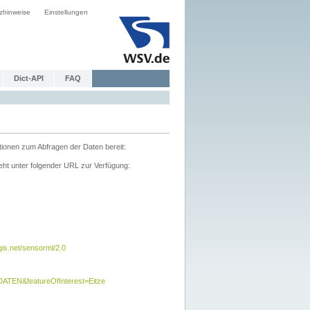
zhinweise
Einstellungen
Dict-API
FAQ
tionen zum Abfragen der Daten bereit:
ht unter folgender URL zur Verfügung:
s.net/sensorml/2.0
TEN&featureOfInterest=Eitze