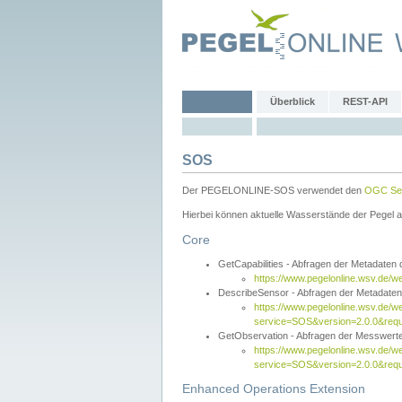
Überblick
REST-API
SOS
Der PEGELONLINE-SOS verwendet den
OGC Sen
Hierbei können aktuelle Wasserstände der Pegel a
Core
GetCapabilities - Abfragen der Metadaten
https://www.pegelonline.wsv.de/w
DescribeSensor - Abfragen der Metadate
https://www.pegelonline.wsv.de/w
service=SOS&version=2.0.0&requ
GetObservation - Abfragen der Messwert
https://www.pegelonline.wsv.de/w
service=SOS&version=2.0.0&re
Enhanced Operations Extension