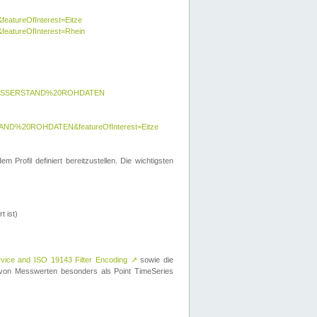
featureOfInterest=Eitze
&featureOfInterest=Rhein
y=WASSERSTAND%20ROHDATEN
AND%20ROHDATEN&featureOfInterest=Eitze
 Profil definiert bereitzustellen. Die wichtigsten
t ist)
rvice and ISO 19143 Filter Encoding
↗
sowie die
on Messwerten besonders als Point TimeSeries