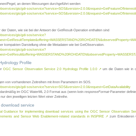
tionen/Pegel, an denen Messungen durchgeführt werden
webservices/gis/gdi-sos/service?service=SOS&version=2.0.0&request=GetFeatureOfInterest&
webservices/gis/gdi-sos/service?service=SOS&version=2.0.0&request=GetFeatureOfInterest
 der Daten, wie sie bei der Antwort der GetResult-Operation enthalten sind
ebservices/gis/gdi-sos/service?
request=GetResultTemplate&offering=WASSERSTAND%20ROHDATEN&observedPropert
ner kompakten Darstellung ohne die Metadaten wie bei GetObservation.
ebservices/gis/gdi-sos/service?
equest=GetResult&offering=WASSERSTAND%20ROHDATEN&observedProperty=WASSERST
ydrology Profile
er
OGC Sensor Observation Service 2.0 Hydrology Profile 1.0.0
↗
um die Daten wie in dem
agen von vorhandenen Zeitreihen mit ihren Parametern im SOS.
ebservices/gis/gdi-sos/service?service=SOS&version=2.0.0&request=GetDataAvailability
tandardmäßig im OGC WaterML 2.0 Format aus (wenn kein
responseFormat
-Parameter definier
 nur den jeweiligen letzten Wert einer Zeitreihe.
 download service
al Guidance for implementing download services using the OGC Sensor Observation Se
surements and Sensor Web Enablement-related standards in INSPIRE
↗
zum Enkodieren v