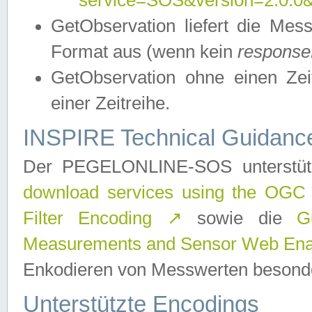
service=SOS&version=2.0.0&r
GetObservation liefert die M
Format aus (wenn kein
response
GetObservation ohne einen Zeitf
einer Zeitreihe.
INSPIRE Technical Guidance
Der PEGELONLINE-SOS unterstüt
download services using the OGC
Filter Encoding
↗
sowie die
G
Measurements and Sensor Web Enab
Enkodieren von Messwerten besonde
Unterstützte Encodings