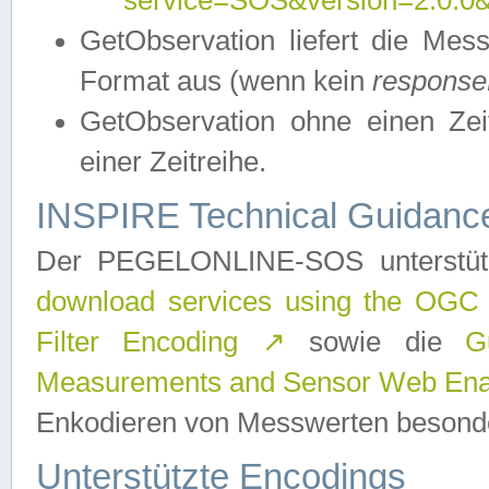
service=SOS&version=2.0.0&r
GetObservation liefert die M
Format aus (wenn kein
response
GetObservation ohne einen Zeitf
einer Zeitreihe.
INSPIRE Technical Guidance
Der PEGELONLINE-SOS unterstüt
download services using the OGC
Filter Encoding
↗
sowie die
G
Measurements and Sensor Web Enab
Enkodieren von Messwerten besonde
Unterstützte Encodings