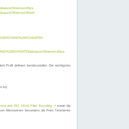
featureOfInterest=Eitze
&featureOfInterest=Rhein
y=WASSERSTAND%20ROHDATEN
AND%20ROHDATEN&featureOfInterest=Eitze
 Profil definiert bereitzustellen. Die wichtigsten
t ist)
rvice and ISO 19143 Filter Encoding
↗
sowie die
on Messwerten besonders als Point TimeSeries