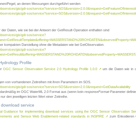
tionen/Pegel, an denen Messungen durchgeführt werden
webservices/gis/gdi-sos/service?service=SOS&version=2.0.0&request=GetFeatureOfInterest&
webservices/gis/gdi-sos/service?service=SOS&version=2.0.0&request=GetFeatureOfInterest
 der Daten, wie sie bei der Antwort der GetResult-Operation enthalten sind
ebservices/gis/gdi-sos/service?
request=GetResultTemplate&offering=WASSERSTAND%20ROHDATEN&observedPropert
ner kompakten Darstellung ohne die Metadaten wie bei GetObservation.
ebservices/gis/gdi-sos/service?
equest=GetResult&offering=WASSERSTAND%20ROHDATEN&observedProperty=WASSERST
ydrology Profile
er
OGC Sensor Observation Service 2.0 Hydrology Profile 1.0.0
↗
um die Daten wie in dem
agen von vorhandenen Zeitreihen mit ihren Parametern im SOS.
ebservices/gis/gdi-sos/service?service=SOS&version=2.0.0&request=GetDataAvailability
tandardmäßig im OGC WaterML 2.0 Format aus (wenn kein
responseFormat
-Parameter definier
 nur den jeweiligen letzten Wert einer Zeitreihe.
 download service
al Guidance for implementing download services using the OGC Sensor Observation Se
surements and Sensor Web Enablement-related standards in INSPIRE
↗
zum Enkodieren v