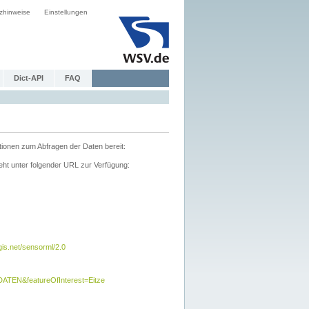
zhinweise
Einstellungen
Dict-API
FAQ
tionen zum Abfragen der Daten bereit:
ht unter folgender URL zur Verfügung:
s.net/sensorml/2.0
TEN&featureOfInterest=Eitze