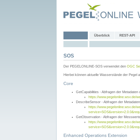
Überblick
REST-API
SOS
Der PEGELONLINE-SOS verwendet den
OGC Sen
Hierbei können aktuelle Wasserstände der Pegel a
Core
GetCapabilities - Abfragen der Metadaten
https://www.pegelonline.wsv.de/w
DescribeSensor - Abfragen der Metadate
https://www.pegelonline.wsv.de/w
service=SOS&version=2.0.0&requ
GetObservation - Abfragen der Messwert
https://www.pegelonline.wsv.de/w
service=SOS&version=2.0.0&re
Enhanced Operations Extension