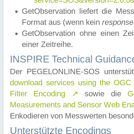
service=SOS&version=2.0.0&r
GetObservation liefert die M
Format aus (wenn kein
response
GetObservation ohne einen Zeitf
einer Zeitreihe.
INSPIRE Technical Guidance
Der PEGELONLINE-SOS unterstüt
download services using the OGC
Filter Encoding
↗
sowie die
G
Measurements and Sensor Web Enab
Enkodieren von Messwerten besonde
Unterstützte Encodings