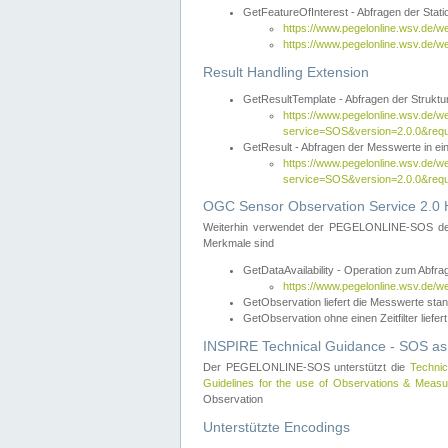
GetFeatureOfInterest - Abfragen der Sta
https://www.pegelonline.wsv.de/
https://www.pegelonline.wsv.de/
Result Handling Extension
GetResultTemplate - Abfragen der Struktur
https://www.pegelonline.wsv.de/w
service=SOS&version=2.0.0&
GetResult - Abfragen der Messwerte in ei
https://www.pegelonline.wsv.de/w
service=SOS&version=2.0.0&r
OGC Sensor Observation Service 2.0 H
Weiterhin verwendet der PEGELONLINE-SOS d
Merkmale sind
GetDataAvailability - Operation zum Abfr
https://www.pegelonline.wsv.de/w
GetObservation liefert die Messwerte s
GetObservation ohne einen Zeitfilter liefert
INSPIRE Technical Guidance - SOS as
Der PEGELONLINE-SOS unterstützt die
Technic
Guidelines for the use of Observations & Mea
Observation
Unterstützte Encodings