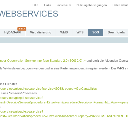
Hilfe
Links
Impressum
Nutzungsbedingungen
Datenschut
HyDAS-API
Visualisierung
WMS
WFS
SOS
Downloads
sor Observation Service Interface Standard 2.0 (SOS 2.0)
↗
und stellt die folgenden Opera
ls Vektordaten bezogen werden und in eine Kartenanwendung integriert werden. Der WFS ste
 des Dienstes
ebservices/gis/gdi-sos/service?service=SOS&request=GetCapabilities
n eines Sensors/Prozesses
ebservices/gis/gdi-sos/service?
est=DescribeSensor&procedure=Einzelwert&procedureDescriptionFormat=http://www.opengi
e
ebservices/gis/gdi-sos/service?
quest=GetObservation&procedure=Einzelwert&observedProperty=WASSERSTAND%20ROHDA