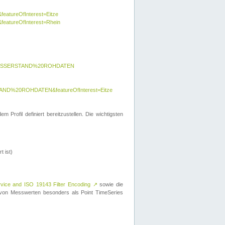
featureOfInterest=Eitze
&featureOfInterest=Rhein
y=WASSERSTAND%20ROHDATEN
AND%20ROHDATEN&featureOfInterest=Eitze
 Profil definiert bereitzustellen. Die wichtigsten
t ist)
rvice and ISO 19143 Filter Encoding
↗
sowie die
on Messwerten besonders als Point TimeSeries