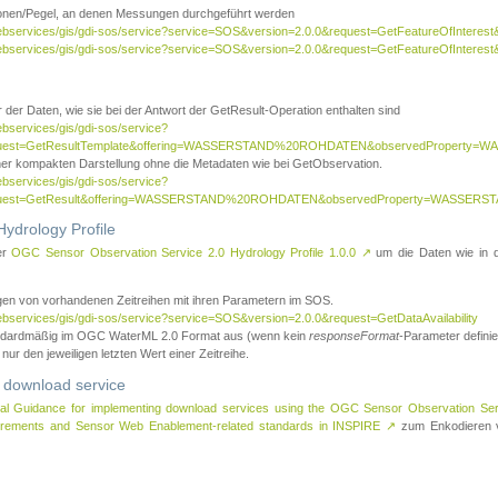
tionen/Pegel, an denen Messungen durchgeführt werden
webservices/gis/gdi-sos/service?service=SOS&version=2.0.0&request=GetFeatureOfInterest&
webservices/gis/gdi-sos/service?service=SOS&version=2.0.0&request=GetFeatureOfInterest
 der Daten, wie sie bei der Antwort der GetResult-Operation enthalten sind
ebservices/gis/gdi-sos/service?
request=GetResultTemplate&offering=WASSERSTAND%20ROHDATEN&observedPropert
ner kompakten Darstellung ohne die Metadaten wie bei GetObservation.
ebservices/gis/gdi-sos/service?
equest=GetResult&offering=WASSERSTAND%20ROHDATEN&observedProperty=WASSERST
ydrology Profile
er
OGC Sensor Observation Service 2.0 Hydrology Profile 1.0.0
↗
um die Daten wie in dem
agen von vorhandenen Zeitreihen mit ihren Parametern im SOS.
ebservices/gis/gdi-sos/service?service=SOS&version=2.0.0&request=GetDataAvailability
tandardmäßig im OGC WaterML 2.0 Format aus (wenn kein
responseFormat
-Parameter definier
 nur den jeweiligen letzten Wert einer Zeitreihe.
 download service
al Guidance for implementing download services using the OGC Sensor Observation Se
surements and Sensor Web Enablement-related standards in INSPIRE
↗
zum Enkodieren v