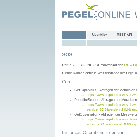
Überblick
REST-API
SOS
Der PEGELONLINE-SOS verwendet den
OGC Sen
Hierbei können aktuelle Wasserstände der Pegel a
Core
GetCapabilities - Abfragen der Metadaten
https://www.pegelonline.wsv.de/w
DescribeSensor - Abfragen der Metadate
https://www.pegelonline.wsv.de/w
service=SOS&version=2.0.0&requ
GetObservation - Abfragen der Messwert
https://www.pegelonline.wsv.de/w
service=SOS&version=2.0.0&re
Enhanced Operations Extension