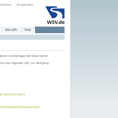
zhinweise
Einstellungen
Dict-API
FAQ
tionen zum Abfragen der Daten bereit:
ht unter folgender URL zur Verfügung:
s.net/sensorml/2.0
TEN&featureOfInterest=Eitze