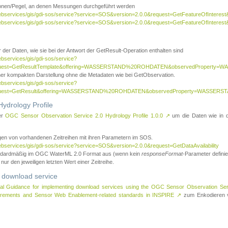
tionen/Pegel, an denen Messungen durchgeführt werden
webservices/gis/gdi-sos/service?service=SOS&version=2.0.0&request=GetFeatureOfInterest&
webservices/gis/gdi-sos/service?service=SOS&version=2.0.0&request=GetFeatureOfInterest
 der Daten, wie sie bei der Antwort der GetResult-Operation enthalten sind
ebservices/gis/gdi-sos/service?
request=GetResultTemplate&offering=WASSERSTAND%20ROHDATEN&observedPropert
ner kompakten Darstellung ohne die Metadaten wie bei GetObservation.
ebservices/gis/gdi-sos/service?
equest=GetResult&offering=WASSERSTAND%20ROHDATEN&observedProperty=WASSERST
ydrology Profile
er
OGC Sensor Observation Service 2.0 Hydrology Profile 1.0.0
↗
um die Daten wie in dem
agen von vorhandenen Zeitreihen mit ihren Parametern im SOS.
ebservices/gis/gdi-sos/service?service=SOS&version=2.0.0&request=GetDataAvailability
tandardmäßig im OGC WaterML 2.0 Format aus (wenn kein
responseFormat
-Parameter definier
 nur den jeweiligen letzten Wert einer Zeitreihe.
 download service
al Guidance for implementing download services using the OGC Sensor Observation Se
surements and Sensor Web Enablement-related standards in INSPIRE
↗
zum Enkodieren v