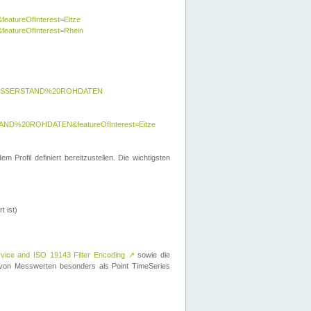
featureOfInterest=Eitze
&featureOfInterest=Rhein
y=WASSERSTAND%20ROHDATEN
AND%20ROHDATEN&featureOfInterest=Eitze
 Profil definiert bereitzustellen. Die wichtigsten
t ist)
rvice and ISO 19143 Filter Encoding
↗
sowie die
on Messwerten besonders als Point TimeSeries