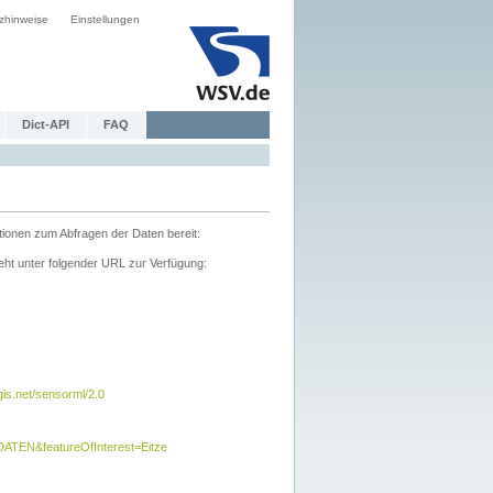
zhinweise
Einstellungen
Dict-API
FAQ
tionen zum Abfragen der Daten bereit:
ht unter folgender URL zur Verfügung:
s.net/sensorml/2.0
TEN&featureOfInterest=Eitze