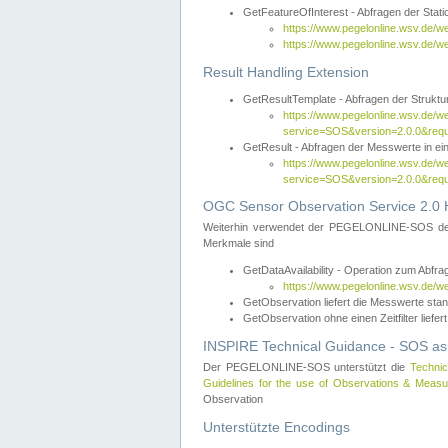
GetFeatureOfInterest - Abfragen der Sta
https://www.pegelonline.wsv.de/
https://www.pegelonline.wsv.de/
Result Handling Extension
GetResultTemplate - Abfragen der Struktur
https://www.pegelonline.wsv.de/w
service=SOS&version=2.0.0&
GetResult - Abfragen der Messwerte in ei
https://www.pegelonline.wsv.de/w
service=SOS&version=2.0.0&r
OGC Sensor Observation Service 2.0 H
Weiterhin verwendet der PEGELONLINE-SOS d
Merkmale sind
GetDataAvailability - Operation zum Abfr
https://www.pegelonline.wsv.de/w
GetObservation liefert die Messwerte s
GetObservation ohne einen Zeitfilter liefert
INSPIRE Technical Guidance - SOS as
Der PEGELONLINE-SOS unterstützt die
Technic
Guidelines for the use of Observations & Mea
Observation
Unterstützte Encodings