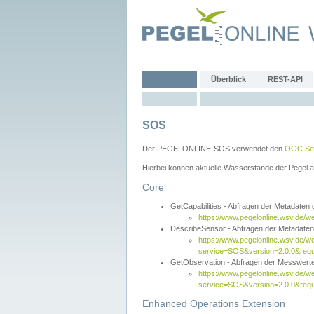
Überblick
REST-API
SOS
Der PEGELONLINE-SOS verwendet den
OGC Sen
Hierbei können aktuelle Wasserstände der Pegel a
Core
GetCapabilities - Abfragen der Metadaten
https://www.pegelonline.wsv.de/w
DescribeSensor - Abfragen der Metadate
https://www.pegelonline.wsv.de/w
service=SOS&version=2.0.0&requ
GetObservation - Abfragen der Messwert
https://www.pegelonline.wsv.de/w
service=SOS&version=2.0.0&re
Enhanced Operations Extension