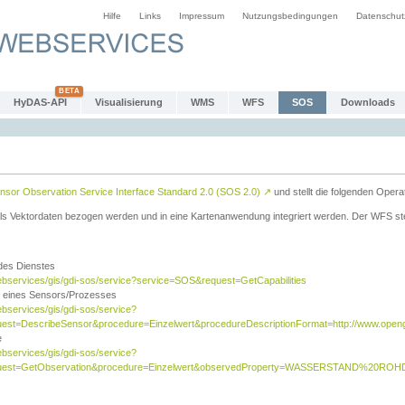
Hilfe
Links
Impressum
Nutzungsbedingungen
Datenschut
HyDAS-API
Visualisierung
WMS
WFS
SOS
Downloads
sor Observation Service Interface Standard 2.0 (SOS 2.0)
↗
und stellt die folgenden Opera
ls Vektordaten bezogen werden und in eine Kartenanwendung integriert werden. Der WFS ste
 des Dienstes
ebservices/gis/gdi-sos/service?service=SOS&request=GetCapabilities
n eines Sensors/Prozesses
ebservices/gis/gdi-sos/service?
est=DescribeSensor&procedure=Einzelwert&procedureDescriptionFormat=http://www.opengi
e
ebservices/gis/gdi-sos/service?
quest=GetObservation&procedure=Einzelwert&observedProperty=WASSERSTAND%20ROHDA