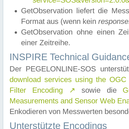
service=SOS&version=2.0.0&r
GetObservation liefert die M
Format aus (wenn kein
response
GetObservation ohne einen Zeitf
einer Zeitreihe.
INSPIRE Technical Guidance
Der PEGELONLINE-SOS unterstüt
download services using the OGC
Filter Encoding
↗
sowie die
G
Measurements and Sensor Web Enab
Enkodieren von Messwerten besonde
Unterstützte Encodings