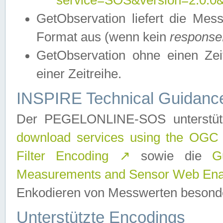
service=SOS&version=2.0.0&r
GetObservation liefert die M
Format aus (wenn kein
response
GetObservation ohne einen Zeitf
einer Zeitreihe.
INSPIRE Technical Guidance
Der PEGELONLINE-SOS unterstüt
download services using the OGC
Filter Encoding
↗
sowie die
G
Measurements and Sensor Web Enab
Enkodieren von Messwerten besonde
Unterstützte Encodings