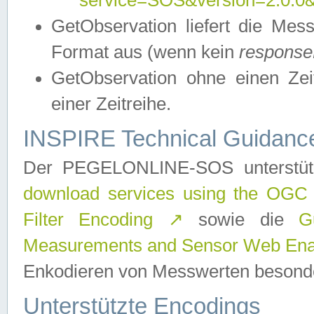
service=SOS&version=2.0.0&r
GetObservation liefert die M
Format aus (wenn kein
response
GetObservation ohne einen Zeitf
einer Zeitreihe.
INSPIRE Technical Guidance
Der PEGELONLINE-SOS unterstüt
download services using the OGC
Filter Encoding
↗
sowie die
G
Measurements and Sensor Web Enab
Enkodieren von Messwerten besonde
Unterstützte Encodings