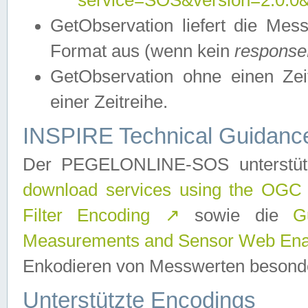
service=SOS&version=2.0.0&r
GetObservation liefert die M
Format aus (wenn kein
response
GetObservation ohne einen Zeitf
einer Zeitreihe.
INSPIRE Technical Guidance
Der PEGELONLINE-SOS unterstüt
download services using the OGC
Filter Encoding
↗
sowie die
G
Measurements and Sensor Web Enab
Enkodieren von Messwerten besonde
Unterstützte Encodings