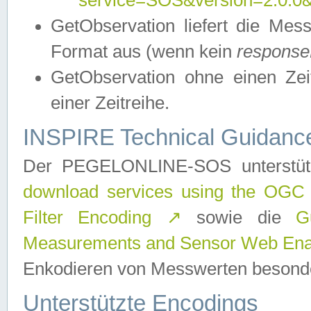
service=SOS&version=2.0.0&r
GetObservation liefert die M
Format aus (wenn kein
response
GetObservation ohne einen Zeitf
einer Zeitreihe.
INSPIRE Technical Guidance
Der PEGELONLINE-SOS unterstüt
download services using the OGC
Filter Encoding
↗
sowie die
G
Measurements and Sensor Web Enab
Enkodieren von Messwerten besonde
Unterstützte Encodings