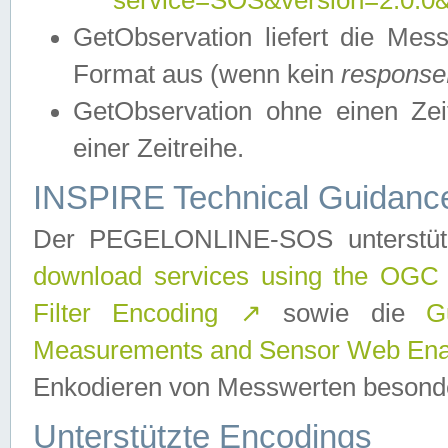
service=SOS&version=2.0.0&r
GetObservation liefert die M
Format aus (wenn kein
response
GetObservation ohne einen Zeitf
einer Zeitreihe.
INSPIRE Technical Guidance
Der PEGELONLINE-SOS unterstüt
download services using the OGC
Filter Encoding
↗
sowie die
G
Measurements and Sensor Web Enab
Enkodieren von Messwerten besonde
Unterstützte Encodings