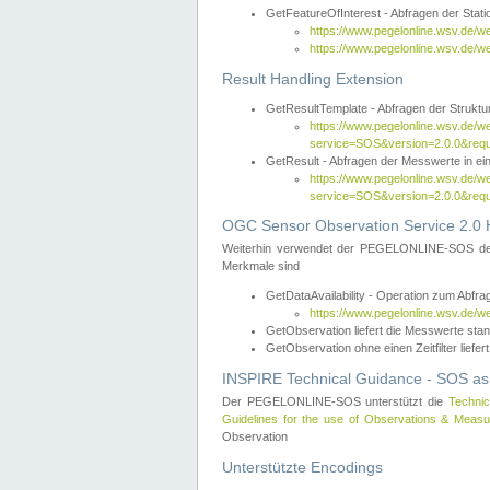
GetFeatureOfInterest - Abfragen der Sta
https://www.pegelonline.wsv.de/
https://www.pegelonline.wsv.de/
Result Handling Extension
GetResultTemplate - Abfragen der Struktur
https://www.pegelonline.wsv.de/w
service=SOS&version=2.0.0&
GetResult - Abfragen der Messwerte in ei
https://www.pegelonline.wsv.de/w
service=SOS&version=2.0.0&r
OGC Sensor Observation Service 2.0 H
Weiterhin verwendet der PEGELONLINE-SOS d
Merkmale sind
GetDataAvailability - Operation zum Abfr
https://www.pegelonline.wsv.de/w
GetObservation liefert die Messwerte s
GetObservation ohne einen Zeitfilter liefert
INSPIRE Technical Guidance - SOS as
Der PEGELONLINE-SOS unterstützt die
Technic
Guidelines for the use of Observations & Mea
Observation
Unterstützte Encodings