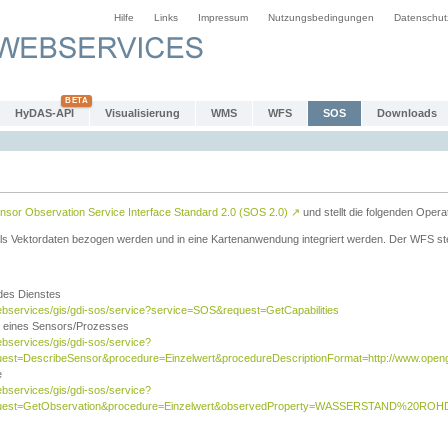
Hilfe
Links
Impressum
Nutzungsbedingungen
Datenschut
HyDAS-API
Visualisierung
WMS
WFS
SOS
Downloads
sor Observation Service Interface Standard 2.0 (SOS 2.0)
↗
und stellt die folgenden Opera
ls Vektordaten bezogen werden und in eine Kartenanwendung integriert werden. Der WFS ste
 des Dienstes
ebservices/gis/gdi-sos/service?service=SOS&request=GetCapabilities
n eines Sensors/Prozesses
ebservices/gis/gdi-sos/service?
est=DescribeSensor&procedure=Einzelwert&procedureDescriptionFormat=http://www.opengi
e
ebservices/gis/gdi-sos/service?
quest=GetObservation&procedure=Einzelwert&observedProperty=WASSERSTAND%20ROHDA