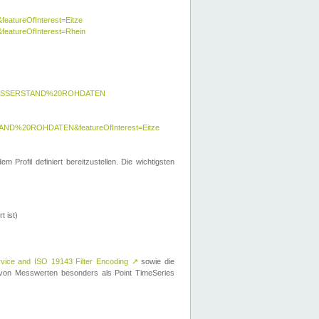
featureOfInterest=Eitze
&featureOfInterest=Rhein
y=WASSERSTAND%20ROHDATEN
AND%20ROHDATEN&featureOfInterest=Eitze
 Profil definiert bereitzustellen. Die wichtigsten
t ist)
rvice and ISO 19143 Filter Encoding
↗
sowie die
on Messwerten besonders als Point TimeSeries