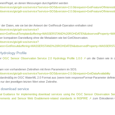
tionen/Pegel, an denen Messungen durchgeführt werden
webservices/gis/gdi-sos/service?service=SOS&version=2.0.0&request=GetFeatureOfInterest&
webservices/gis/gdi-sos/service?service=SOS&version=2.0.0&request=GetFeatureOfInterest
 der Daten, wie sie bei der Antwort der GetResult-Operation enthalten sind
ebservices/gis/gdi-sos/service?
request=GetResultTemplate&offering=WASSERSTAND%20ROHDATEN&observedPropert
ner kompakten Darstellung ohne die Metadaten wie bei GetObservation.
ebservices/gis/gdi-sos/service?
equest=GetResult&offering=WASSERSTAND%20ROHDATEN&observedProperty=WASSERST
ydrology Profile
er
OGC Sensor Observation Service 2.0 Hydrology Profile 1.0.0
↗
um die Daten wie in dem
agen von vorhandenen Zeitreihen mit ihren Parametern im SOS.
ebservices/gis/gdi-sos/service?service=SOS&version=2.0.0&request=GetDataAvailability
tandardmäßig im OGC WaterML 2.0 Format aus (wenn kein
responseFormat
-Parameter definier
 nur den jeweiligen letzten Wert einer Zeitreihe.
 download service
al Guidance for implementing download services using the OGC Sensor Observation Se
surements and Sensor Web Enablement-related standards in INSPIRE
↗
zum Enkodieren v