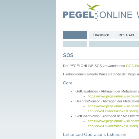
Überblick
REST-API
SOS
Der PEGELONLINE-SOS verwendet den
OGC Sen
Hierbei können aktuelle Wasserstände der Pegel a
Core
GetCapabilities - Abfragen der Metadaten
https://www.pegelonline.wsv.de/w
DescribeSensor - Abfragen der Metadate
https://www.pegelonline.wsv.de/w
service=SOS&version=2.0.0&requ
GetObservation - Abfragen der Messwert
https://www.pegelonline.wsv.de/w
service=SOS&version=2.0.0&re
Enhanced Operations Extension