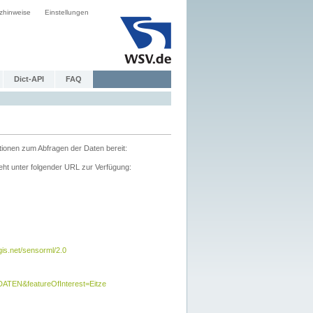
zhinweise
Einstellungen
Dict-API
FAQ
tionen zum Abfragen der Daten bereit:
ht unter folgender URL zur Verfügung:
s.net/sensorml/2.0
TEN&featureOfInterest=Eitze