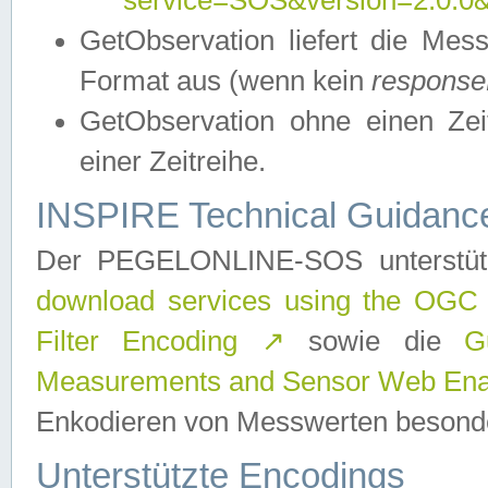
service=SOS&version=2.0.0&r
GetObservation liefert die M
Format aus (wenn kein
response
GetObservation ohne einen Zeitf
einer Zeitreihe.
INSPIRE Technical Guidance
Der PEGELONLINE-SOS unterstüt
download services using the OGC
Filter Encoding
↗
sowie die
G
Measurements and Sensor Web Enab
Enkodieren von Messwerten besonde
Unterstützte Encodings