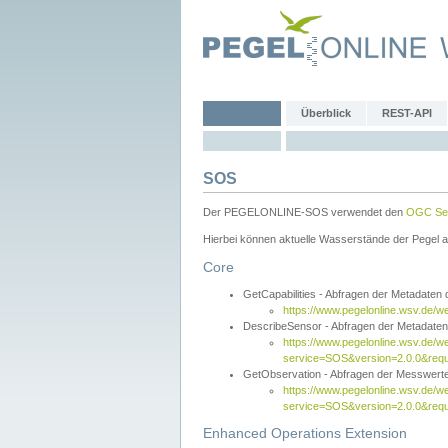
Überblick
REST-API
SOS
Der PEGELONLINE-SOS verwendet den
OGC Sen
Hierbei können aktuelle Wasserstände der Pegel a
Core
GetCapabilities - Abfragen der Metadaten
https://www.pegelonline.wsv.de/w
DescribeSensor - Abfragen der Metadate
https://www.pegelonline.wsv.de/w
service=SOS&version=2.0.0&requ
GetObservation - Abfragen der Messwert
https://www.pegelonline.wsv.de/w
service=SOS&version=2.0.0&re
Enhanced Operations Extension