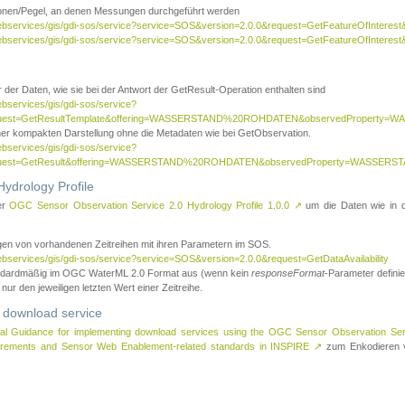
tionen/Pegel, an denen Messungen durchgeführt werden
webservices/gis/gdi-sos/service?service=SOS&version=2.0.0&request=GetFeatureOfInterest&
webservices/gis/gdi-sos/service?service=SOS&version=2.0.0&request=GetFeatureOfInterest
 der Daten, wie sie bei der Antwort der GetResult-Operation enthalten sind
ebservices/gis/gdi-sos/service?
request=GetResultTemplate&offering=WASSERSTAND%20ROHDATEN&observedPropert
ner kompakten Darstellung ohne die Metadaten wie bei GetObservation.
ebservices/gis/gdi-sos/service?
equest=GetResult&offering=WASSERSTAND%20ROHDATEN&observedProperty=WASSERST
ydrology Profile
er
OGC Sensor Observation Service 2.0 Hydrology Profile 1.0.0
↗
um die Daten wie in dem
agen von vorhandenen Zeitreihen mit ihren Parametern im SOS.
ebservices/gis/gdi-sos/service?service=SOS&version=2.0.0&request=GetDataAvailability
tandardmäßig im OGC WaterML 2.0 Format aus (wenn kein
responseFormat
-Parameter definier
 nur den jeweiligen letzten Wert einer Zeitreihe.
 download service
al Guidance for implementing download services using the OGC Sensor Observation Se
surements and Sensor Web Enablement-related standards in INSPIRE
↗
zum Enkodieren v