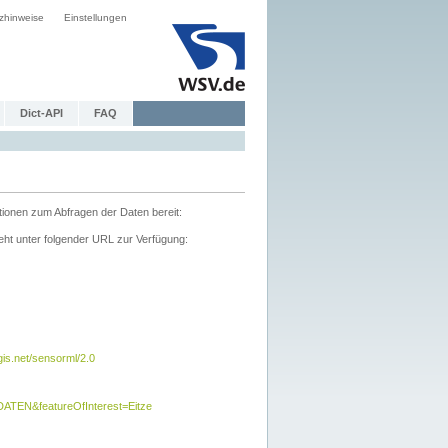
zhinweise
Einstellungen
Dict-API
FAQ
tionen zum Abfragen der Daten bereit:
ht unter folgender URL zur Verfügung:
s.net/sensorml/2.0
TEN&featureOfInterest=Eitze