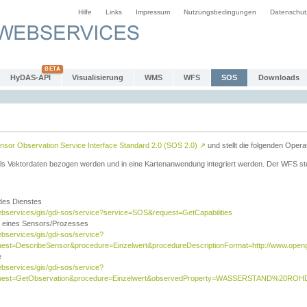
Hilfe
Links
Impressum
Nutzungsbedingungen
Datenschut
HyDAS-API
Visualisierung
WMS
WFS
SOS
Downloads
sor Observation Service Interface Standard 2.0 (SOS 2.0)
↗
und stellt die folgenden Opera
ls Vektordaten bezogen werden und in eine Kartenanwendung integriert werden. Der WFS ste
 des Dienstes
ebservices/gis/gdi-sos/service?service=SOS&request=GetCapabilities
n eines Sensors/Prozesses
ebservices/gis/gdi-sos/service?
est=DescribeSensor&procedure=Einzelwert&procedureDescriptionFormat=http://www.opengi
e
ebservices/gis/gdi-sos/service?
quest=GetObservation&procedure=Einzelwert&observedProperty=WASSERSTAND%20ROHDA