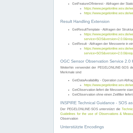
GetFeatureOfInterest - Abfragen der Sta
https://www.pegelonline.wsv.de/
https://www.pegelonline.wsv.de/
Result Handling Extension
GetResultTemplate - Abfragen der Struktur
https://www.pegelonline.wsv.de/w
service=SOS&version=2.0.0&
GetResult - Abfragen der Messwerte in ei
https://www.pegelonline.wsv.de/w
service=SOS&version=2.0.0&r
OGC Sensor Observation Service 2.0 H
Weiterhin verwendet der PEGELONLINE-SOS d
Merkmale sind
GetDataAvailability - Operation zum Abfr
https://www.pegelonline.wsv.de/w
GetObservation liefert die Messwerte s
GetObservation ohne einen Zeitfilter liefert
INSPIRE Technical Guidance - SOS as
Der PEGELONLINE-SOS unterstützt die
Technic
Guidelines for the use of Observations & Mea
Observation
Unterstützte Encodings