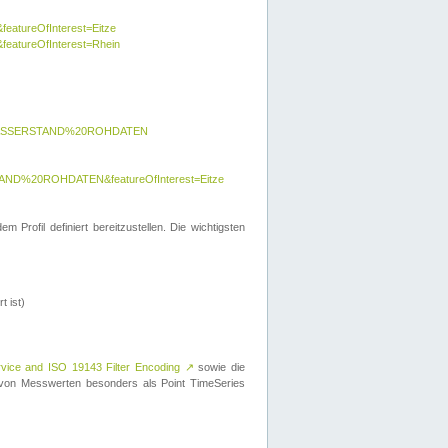
featureOfInterest=Eitze
&featureOfInterest=Rhein
y=WASSERSTAND%20ROHDATEN
AND%20ROHDATEN&featureOfInterest=Eitze
 Profil definiert bereitzustellen. Die wichtigsten
t ist)
rvice and ISO 19143 Filter Encoding
↗
sowie die
on Messwerten besonders als Point TimeSeries