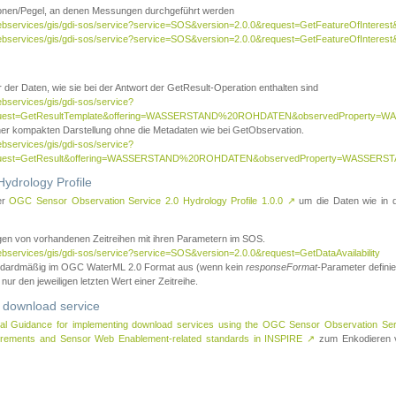
tionen/Pegel, an denen Messungen durchgeführt werden
webservices/gis/gdi-sos/service?service=SOS&version=2.0.0&request=GetFeatureOfInterest&
webservices/gis/gdi-sos/service?service=SOS&version=2.0.0&request=GetFeatureOfInterest
 der Daten, wie sie bei der Antwort der GetResult-Operation enthalten sind
ebservices/gis/gdi-sos/service?
request=GetResultTemplate&offering=WASSERSTAND%20ROHDATEN&observedPropert
ner kompakten Darstellung ohne die Metadaten wie bei GetObservation.
ebservices/gis/gdi-sos/service?
equest=GetResult&offering=WASSERSTAND%20ROHDATEN&observedProperty=WASSERST
ydrology Profile
er
OGC Sensor Observation Service 2.0 Hydrology Profile 1.0.0
↗
um die Daten wie in dem
agen von vorhandenen Zeitreihen mit ihren Parametern im SOS.
ebservices/gis/gdi-sos/service?service=SOS&version=2.0.0&request=GetDataAvailability
tandardmäßig im OGC WaterML 2.0 Format aus (wenn kein
responseFormat
-Parameter definier
 nur den jeweiligen letzten Wert einer Zeitreihe.
 download service
al Guidance for implementing download services using the OGC Sensor Observation Se
surements and Sensor Web Enablement-related standards in INSPIRE
↗
zum Enkodieren v