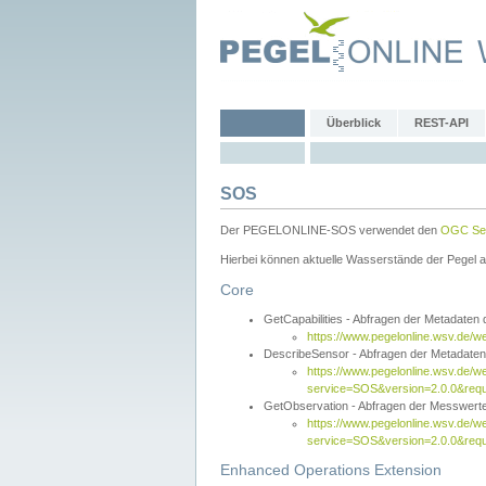
Überblick
REST-API
SOS
Der PEGELONLINE-SOS verwendet den
OGC Sen
Hierbei können aktuelle Wasserstände der Pegel a
Core
GetCapabilities - Abfragen der Metadaten
https://www.pegelonline.wsv.de/w
DescribeSensor - Abfragen der Metadate
https://www.pegelonline.wsv.de/w
service=SOS&version=2.0.0&requ
GetObservation - Abfragen der Messwert
https://www.pegelonline.wsv.de/w
service=SOS&version=2.0.0&re
Enhanced Operations Extension