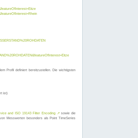
featureOfInterest=Eitze
&featureOfInterest=Rhein
y=WASSERSTAND%20ROHDATEN
AND%20ROHDATEN&featureOfInterest=Eitze
 Profil definiert bereitzustellen. Die wichtigsten
t ist)
rvice and ISO 19143 Filter Encoding
↗
sowie die
on Messwerten besonders als Point TimeSeries