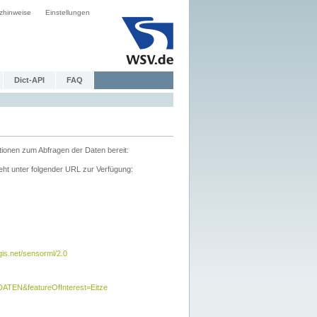
zhinweise
Einstellungen
Dict-API
FAQ
tionen zum Abfragen der Daten bereit:
ht unter folgender URL zur Verfügung:
s.net/sensorml/2.0
TEN&featureOfInterest=Eitze