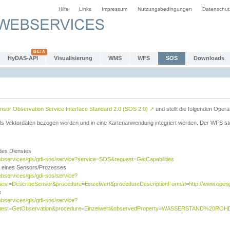
Hilfe
Links
Impressum
Nutzungsbedingungen
Datenschut
HyDAS-API
Visualisierung
WMS
WFS
SOS
Downloads
sor Observation Service Interface Standard 2.0 (SOS 2.0)
↗
und stellt die folgenden Opera
ls Vektordaten bezogen werden und in eine Kartenanwendung integriert werden. Der WFS ste
 des Dienstes
ebservices/gis/gdi-sos/service?service=SOS&request=GetCapabilities
n eines Sensors/Prozesses
ebservices/gis/gdi-sos/service?
est=DescribeSensor&procedure=Einzelwert&procedureDescriptionFormat=http://www.opengi
e
ebservices/gis/gdi-sos/service?
quest=GetObservation&procedure=Einzelwert&observedProperty=WASSERSTAND%20ROHDA