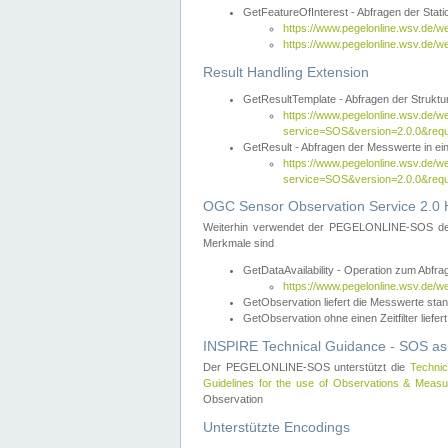
GetFeatureOfInterest - Abfragen der Sta
https://www.pegelonline.wsv.de/
https://www.pegelonline.wsv.de/
Result Handling Extension
GetResultTemplate - Abfragen der Struktur
https://www.pegelonline.wsv.de/w
service=SOS&version=2.0.0&
GetResult - Abfragen der Messwerte in ei
https://www.pegelonline.wsv.de/w
service=SOS&version=2.0.0&r
OGC Sensor Observation Service 2.0 H
Weiterhin verwendet der PEGELONLINE-SOS d
Merkmale sind
GetDataAvailability - Operation zum Abfr
https://www.pegelonline.wsv.de/w
GetObservation liefert die Messwerte s
GetObservation ohne einen Zeitfilter liefert
INSPIRE Technical Guidance - SOS as
Der PEGELONLINE-SOS unterstützt die
Technic
Guidelines for the use of Observations & Mea
Observation
Unterstützte Encodings