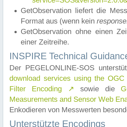
service=SOS&version=2.0.0&r
GetObservation liefert die M
Format aus (wenn kein
response
GetObservation ohne einen Zeitf
einer Zeitreihe.
INSPIRE Technical Guidance
Der PEGELONLINE-SOS unterstüt
download services using the OGC
Filter Encoding
↗
sowie die
G
Measurements and Sensor Web Enab
Enkodieren von Messwerten besonde
Unterstützte Encodings