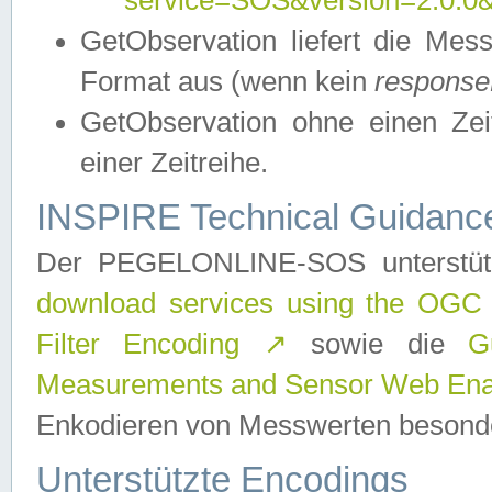
service=SOS&version=2.0.0&r
GetObservation liefert die M
Format aus (wenn kein
response
GetObservation ohne einen Zeitf
einer Zeitreihe.
INSPIRE Technical Guidance
Der PEGELONLINE-SOS unterstüt
download services using the OGC
Filter Encoding
↗
sowie die
G
Measurements and Sensor Web Enab
Enkodieren von Messwerten besonde
Unterstützte Encodings