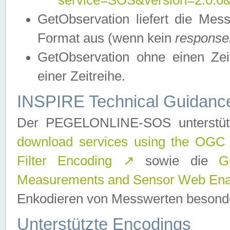
service=SOS&version=2.0.0&r
GetObservation liefert die M
Format aus (wenn kein
response
GetObservation ohne einen Zeitf
einer Zeitreihe.
INSPIRE Technical Guidance
Der PEGELONLINE-SOS unterstüt
download services using the OGC
Filter Encoding
↗
sowie die
G
Measurements and Sensor Web Enab
Enkodieren von Messwerten besonde
Unterstützte Encodings