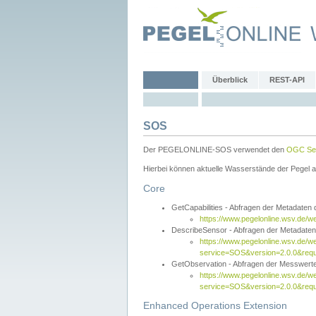
Überblick
REST-API
SOS
Der PEGELONLINE-SOS verwendet den
OGC Sen
Hierbei können aktuelle Wasserstände der Pegel a
Core
GetCapabilities - Abfragen der Metadaten
https://www.pegelonline.wsv.de/w
DescribeSensor - Abfragen der Metadate
https://www.pegelonline.wsv.de/w
service=SOS&version=2.0.0&requ
GetObservation - Abfragen der Messwert
https://www.pegelonline.wsv.de/w
service=SOS&version=2.0.0&re
Enhanced Operations Extension