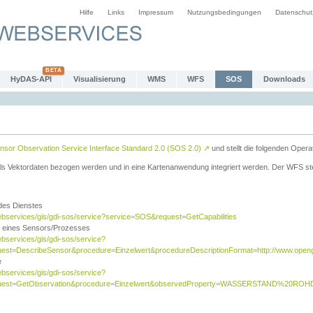
Hilfe
Links
Impressum
Nutzungsbedingungen
Datenschut
HyDAS-API
Visualisierung
WMS
WFS
SOS
Downloads
sor Observation Service Interface Standard 2.0 (SOS 2.0)
↗
und stellt die folgenden Opera
ls Vektordaten bezogen werden und in eine Kartenanwendung integriert werden. Der WFS ste
 des Dienstes
ebservices/gis/gdi-sos/service?service=SOS&request=GetCapabilities
n eines Sensors/Prozesses
ebservices/gis/gdi-sos/service?
est=DescribeSensor&procedure=Einzelwert&procedureDescriptionFormat=http://www.opengi
e
ebservices/gis/gdi-sos/service?
quest=GetObservation&procedure=Einzelwert&observedProperty=WASSERSTAND%20ROHDA