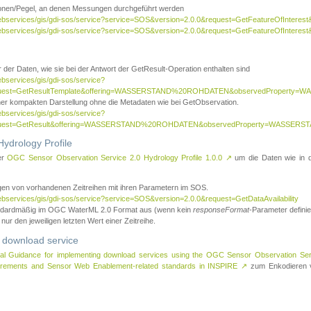
tionen/Pegel, an denen Messungen durchgeführt werden
webservices/gis/gdi-sos/service?service=SOS&version=2.0.0&request=GetFeatureOfInterest&
webservices/gis/gdi-sos/service?service=SOS&version=2.0.0&request=GetFeatureOfInterest
 der Daten, wie sie bei der Antwort der GetResult-Operation enthalten sind
ebservices/gis/gdi-sos/service?
request=GetResultTemplate&offering=WASSERSTAND%20ROHDATEN&observedPropert
ner kompakten Darstellung ohne die Metadaten wie bei GetObservation.
ebservices/gis/gdi-sos/service?
equest=GetResult&offering=WASSERSTAND%20ROHDATEN&observedProperty=WASSERST
ydrology Profile
er
OGC Sensor Observation Service 2.0 Hydrology Profile 1.0.0
↗
um die Daten wie in dem
agen von vorhandenen Zeitreihen mit ihren Parametern im SOS.
ebservices/gis/gdi-sos/service?service=SOS&version=2.0.0&request=GetDataAvailability
tandardmäßig im OGC WaterML 2.0 Format aus (wenn kein
responseFormat
-Parameter definier
 nur den jeweiligen letzten Wert einer Zeitreihe.
 download service
al Guidance for implementing download services using the OGC Sensor Observation Se
surements and Sensor Web Enablement-related standards in INSPIRE
↗
zum Enkodieren v