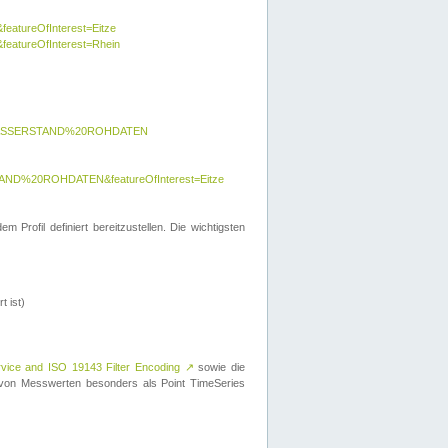
featureOfInterest=Eitze
&featureOfInterest=Rhein
y=WASSERSTAND%20ROHDATEN
AND%20ROHDATEN&featureOfInterest=Eitze
 Profil definiert bereitzustellen. Die wichtigsten
t ist)
rvice and ISO 19143 Filter Encoding
↗
sowie die
on Messwerten besonders als Point TimeSeries