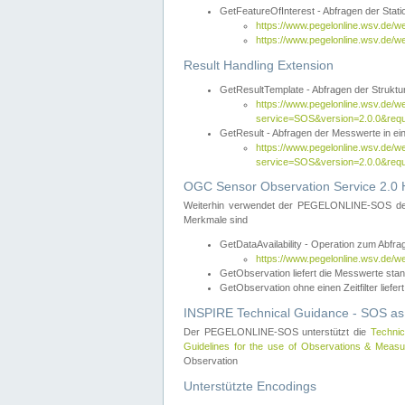
GetFeatureOfInterest - Abfragen der Sta
https://www.pegelonline.wsv.de/
https://www.pegelonline.wsv.de/
Result Handling Extension
GetResultTemplate - Abfragen der Struktur
https://www.pegelonline.wsv.de/w
service=SOS&version=2.0.0&
GetResult - Abfragen der Messwerte in ei
https://www.pegelonline.wsv.de/w
service=SOS&version=2.0.0&r
OGC Sensor Observation Service 2.0 H
Weiterhin verwendet der PEGELONLINE-SOS d
Merkmale sind
GetDataAvailability - Operation zum Abfr
https://www.pegelonline.wsv.de/w
GetObservation liefert die Messwerte s
GetObservation ohne einen Zeitfilter liefert
INSPIRE Technical Guidance - SOS as
Der PEGELONLINE-SOS unterstützt die
Technic
Guidelines for the use of Observations & Mea
Observation
Unterstützte Encodings