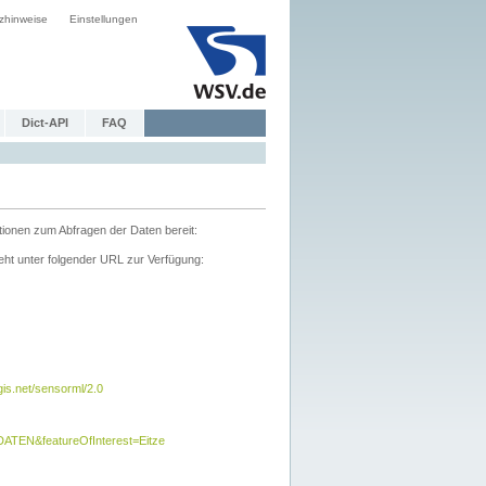
zhinweise
Einstellungen
Dict-API
FAQ
tionen zum Abfragen der Daten bereit:
ht unter folgender URL zur Verfügung:
s.net/sensorml/2.0
TEN&featureOfInterest=Eitze