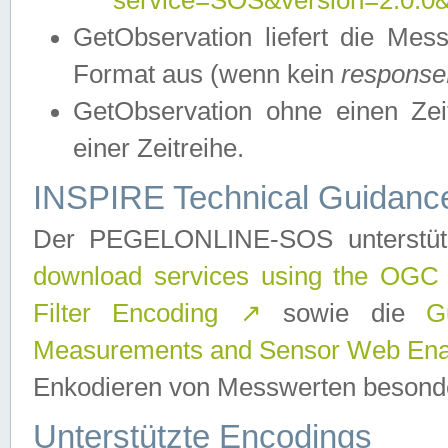
service=SOS&version=2.0.0&r
GetObservation liefert die M
Format aus (wenn kein
response
GetObservation ohne einen Zeitf
einer Zeitreihe.
INSPIRE Technical Guidance
Der PEGELONLINE-SOS unterstüt
download services using the OGC
Filter Encoding
↗
sowie die
G
Measurements and Sensor Web Enab
Enkodieren von Messwerten besonde
Unterstützte Encodings