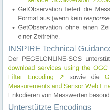
service=SOS&version=2.0.0&r
GetObservation liefert die M
Format aus (wenn kein
response
GetObservation ohne einen Zeitf
einer Zeitreihe.
INSPIRE Technical Guidance
Der PEGELONLINE-SOS unterstüt
download services using the OGC
Filter Encoding
↗
sowie die
G
Measurements and Sensor Web Enab
Enkodieren von Messwerten besonde
Unterstützte Encodings