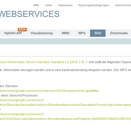
Hilfe
Links
Impressum
Nutzungsbedingungen
Datenschut
HyDAS-API
Visualisierung
WMS
WFS
SOS
Downloads
sor Observation Service Interface Standard 2.0 (SOS 2.0)
↗
und stellt die folgenden Opera
ls Vektordaten bezogen werden und in eine Kartenanwendung integriert werden. Der WFS ste
 des Dienstes
ebservices/gis/gdi-sos/service?service=SOS&request=GetCapabilities
n eines Sensors/Prozesses
ebservices/gis/gdi-sos/service?
est=DescribeSensor&procedure=Einzelwert&procedureDescriptionFormat=http://www.opengi
e
ebservices/gis/gdi-sos/service?
quest=GetObservation&procedure=Einzelwert&observedProperty=WASSERSTAND%20ROHDA