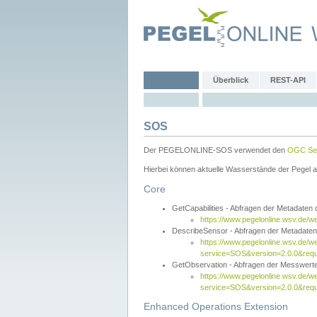
Überblick
REST-API
SOS
Der PEGELONLINE-SOS verwendet den
OGC Sen
Hierbei können aktuelle Wasserstände der Pegel a
Core
GetCapabilities - Abfragen der Metadaten
https://www.pegelonline.wsv.de/w
DescribeSensor - Abfragen der Metadate
https://www.pegelonline.wsv.de/w
service=SOS&version=2.0.0&requ
GetObservation - Abfragen der Messwert
https://www.pegelonline.wsv.de/w
service=SOS&version=2.0.0&re
Enhanced Operations Extension