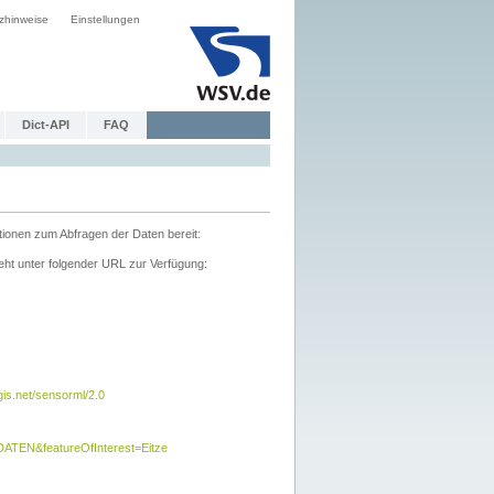
zhinweise
Einstellungen
Dict-API
FAQ
tionen zum Abfragen der Daten bereit:
ht unter folgender URL zur Verfügung:
s.net/sensorml/2.0
TEN&featureOfInterest=Eitze