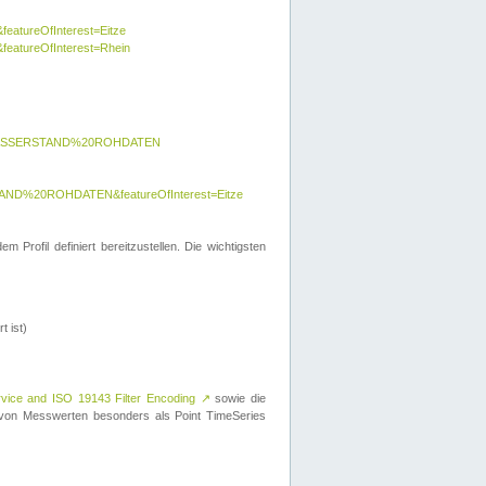
featureOfInterest=Eitze
&featureOfInterest=Rhein
y=WASSERSTAND%20ROHDATEN
AND%20ROHDATEN&featureOfInterest=Eitze
 Profil definiert bereitzustellen. Die wichtigsten
t ist)
rvice and ISO 19143 Filter Encoding
↗
sowie die
on Messwerten besonders als Point TimeSeries