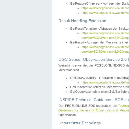
GetFeatureOfInterest - Abfragen der Sta
https://www.pegelonline.wsv.de/
https://www.pegelonline.wsv.de/
Result Handling Extension
GetResultTemplate - Abfragen der Struktur
https://www.pegelonline.wsv.de/w
service=SOS&version=2.0.0&
GetResult - Abfragen der Messwerte in ei
https://www.pegelonline.wsv.de/w
service=SOS&version=2.0.0&r
OGC Sensor Observation Service 2.0 H
Weiterhin verwendet der PEGELONLINE-SOS d
Merkmale sind
GetDataAvailability - Operation zum Abfr
https://www.pegelonline.wsv.de/w
GetObservation liefert die Messwerte s
GetObservation ohne einen Zeitfilter liefert
INSPIRE Technical Guidance - SOS as
Der PEGELONLINE-SOS unterstützt die
Technic
Guidelines for the use of Observations & Mea
Observation
Unterstützte Encodings