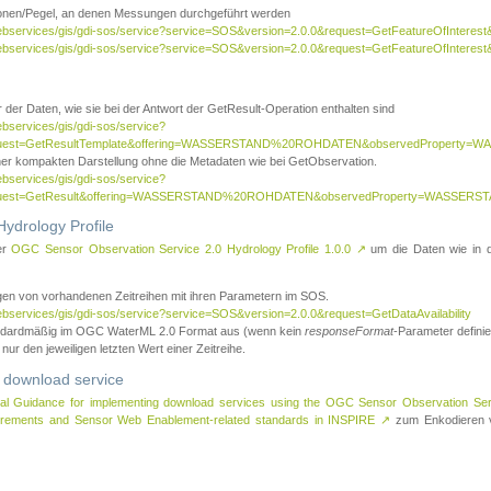
tionen/Pegel, an denen Messungen durchgeführt werden
webservices/gis/gdi-sos/service?service=SOS&version=2.0.0&request=GetFeatureOfInterest&
webservices/gis/gdi-sos/service?service=SOS&version=2.0.0&request=GetFeatureOfInterest
 der Daten, wie sie bei der Antwort der GetResult-Operation enthalten sind
ebservices/gis/gdi-sos/service?
request=GetResultTemplate&offering=WASSERSTAND%20ROHDATEN&observedPropert
ner kompakten Darstellung ohne die Metadaten wie bei GetObservation.
ebservices/gis/gdi-sos/service?
equest=GetResult&offering=WASSERSTAND%20ROHDATEN&observedProperty=WASSERST
ydrology Profile
er
OGC Sensor Observation Service 2.0 Hydrology Profile 1.0.0
↗
um die Daten wie in dem
agen von vorhandenen Zeitreihen mit ihren Parametern im SOS.
ebservices/gis/gdi-sos/service?service=SOS&version=2.0.0&request=GetDataAvailability
tandardmäßig im OGC WaterML 2.0 Format aus (wenn kein
responseFormat
-Parameter definier
 nur den jeweiligen letzten Wert einer Zeitreihe.
 download service
al Guidance for implementing download services using the OGC Sensor Observation Se
surements and Sensor Web Enablement-related standards in INSPIRE
↗
zum Enkodieren v