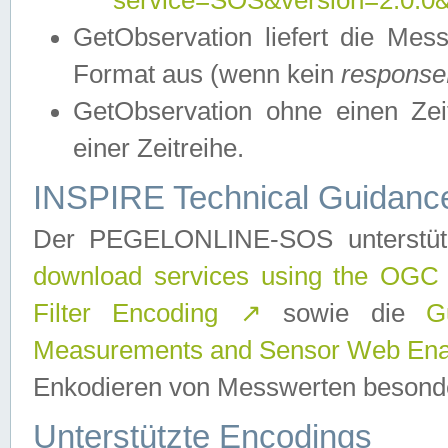
service=SOS&version=2.0.0&r
GetObservation liefert die M
Format aus (wenn kein
response
GetObservation ohne einen Zeitf
einer Zeitreihe.
INSPIRE Technical Guidance
Der PEGELONLINE-SOS unterstüt
download services using the OGC
Filter Encoding
↗
sowie die
G
Measurements and Sensor Web Enab
Enkodieren von Messwerten besonde
Unterstützte Encodings