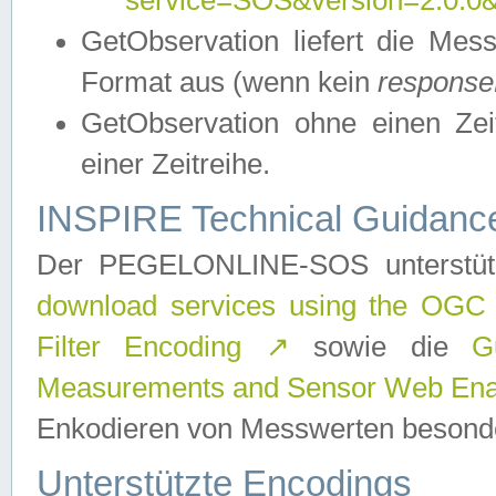
service=SOS&version=2.0.0&r
GetObservation liefert die M
Format aus (wenn kein
response
GetObservation ohne einen Zeitf
einer Zeitreihe.
INSPIRE Technical Guidance
Der PEGELONLINE-SOS unterstüt
download services using the OGC
Filter Encoding
↗
sowie die
G
Measurements and Sensor Web Enab
Enkodieren von Messwerten besonde
Unterstützte Encodings