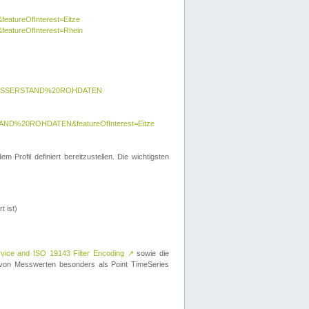
featureOfInterest=Eitze
&featureOfInterest=Rhein
y=WASSERSTAND%20ROHDATEN
AND%20ROHDATEN&featureOfInterest=Eitze
 Profil definiert bereitzustellen. Die wichtigsten
t ist)
rvice and ISO 19143 Filter Encoding
↗
sowie die
on Messwerten besonders als Point TimeSeries