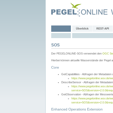
Überblick
REST-API
SOS
Der PEGELONLINE-SOS verwendet den
OGC Sen
Hierbei können aktuelle Wasserstände der Pegel a
Core
GetCapabilities - Abfragen der Metadaten
https://www.pegelonline.wsv.de/w
DescribeSensor - Abfragen der Metadate
https://www.pegelonline.wsv.de/w
service=SOS&version=2.0.0&requ
GetObservation - Abfragen der Messwert
https://www.pegelonline.wsv.de/w
service=SOS&version=2.0.0&re
Enhanced Operations Extension