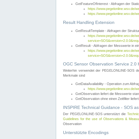
GetFeatureOfInterest - Abfragen der Sta
https://www.pegelonline.wsv.de/
https://www.pegelonline.wsv.de/
Result Handling Extension
GetResultTemplate - Abfragen der Struktur
https://www.pegelonline.wsv.de/w
service=SOS&version=2.0.0&
GetResult - Abfragen der Messwerte in ei
https://www.pegelonline.wsv.de/w
service=SOS&version=2.0.0&r
OGC Sensor Observation Service 2.0 H
Weiterhin verwendet der PEGELONLINE-SOS d
Merkmale sind
GetDataAvailability - Operation zum Abfr
https://www.pegelonline.wsv.de/w
GetObservation liefert die Messwerte s
GetObservation ohne einen Zeitfilter liefert
INSPIRE Technical Guidance - SOS as
Der PEGELONLINE-SOS unterstützt die
Technic
Guidelines for the use of Observations & Mea
Observation
Unterstützte Encodings