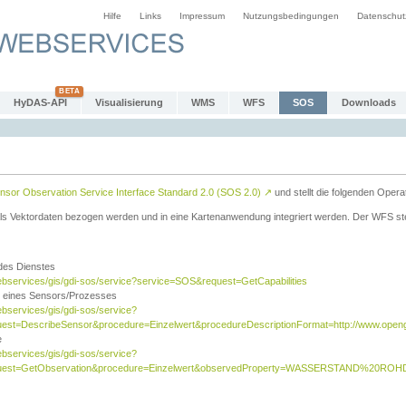
Hilfe
Links
Impressum
Nutzungsbedingungen
Datenschut
HyDAS-API
Visualisierung
WMS
WFS
SOS
Downloads
sor Observation Service Interface Standard 2.0 (SOS 2.0)
↗
und stellt die folgenden Opera
ls Vektordaten bezogen werden und in eine Kartenanwendung integriert werden. Der WFS ste
 des Dienstes
ebservices/gis/gdi-sos/service?service=SOS&request=GetCapabilities
n eines Sensors/Prozesses
ebservices/gis/gdi-sos/service?
est=DescribeSensor&procedure=Einzelwert&procedureDescriptionFormat=http://www.opengi
e
ebservices/gis/gdi-sos/service?
quest=GetObservation&procedure=Einzelwert&observedProperty=WASSERSTAND%20ROHDA