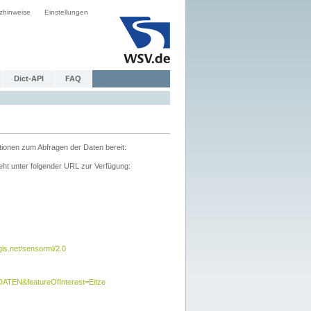
zhinweise
Einstellungen
Dict-API
FAQ
tionen zum Abfragen der Daten bereit:
ht unter folgender URL zur Verfügung:
s.net/sensorml/2.0
TEN&featureOfInterest=Eitze