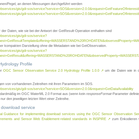
tionen/Pegel, an denen Messungen durchgeführt werden
webservices/gis/gdi-sos/service?service=SOS&version=2.0.0&request=GetFeatureOfInterest&
webservices/gis/gdi-sos/service?service=SOS&version=2.0.0&request=GetFeatureOfInterest
 der Daten, wie sie bei der Antwort der GetResult-Operation enthalten sind
ebservices/gis/gdi-sos/service?
request=GetResultTemplate&offering=WASSERSTAND%20ROHDATEN&observedPropert
ner kompakten Darstellung ohne die Metadaten wie bei GetObservation.
ebservices/gis/gdi-sos/service?
equest=GetResult&offering=WASSERSTAND%20ROHDATEN&observedProperty=WASSERST
ydrology Profile
er
OGC Sensor Observation Service 2.0 Hydrology Profile 1.0.0
↗
um die Daten wie in dem
agen von vorhandenen Zeitreihen mit ihren Parametern im SOS.
ebservices/gis/gdi-sos/service?service=SOS&version=2.0.0&request=GetDataAvailability
tandardmäßig im OGC WaterML 2.0 Format aus (wenn kein
responseFormat
-Parameter definier
 nur den jeweiligen letzten Wert einer Zeitreihe.
 download service
al Guidance for implementing download services using the OGC Sensor Observation Se
surements and Sensor Web Enablement-related standards in INSPIRE
↗
zum Enkodieren v