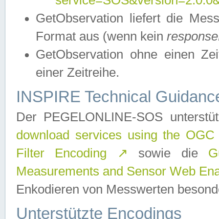
service=SOS&version=2.0.0&r
GetObservation liefert die M
Format aus (wenn kein
response
GetObservation ohne einen Zeitf
einer Zeitreihe.
INSPIRE Technical Guidance
Der PEGELONLINE-SOS unterstüt
download services using the OGC
Filter Encoding
↗
sowie die
G
Measurements and Sensor Web Enab
Enkodieren von Messwerten besonde
Unterstützte Encodings