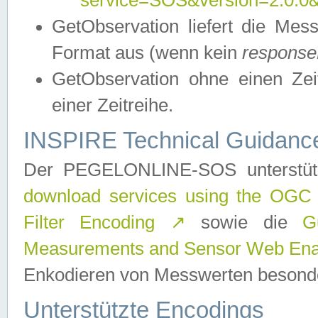
service=SOS&version=2.0.0&r
GetObservation liefert die M
Format aus (wenn kein
response
GetObservation ohne einen Zeitf
einer Zeitreihe.
INSPIRE Technical Guidance
Der PEGELONLINE-SOS unterstüt
download services using the OGC
Filter Encoding
↗
sowie die
G
Measurements and Sensor Web Enab
Enkodieren von Messwerten besonde
Unterstützte Encodings