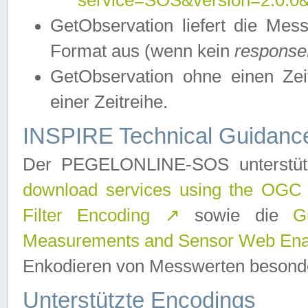
service=SOS&version=2.0.0&r
GetObservation liefert die M
Format aus (wenn kein
response
GetObservation ohne einen Zeitf
einer Zeitreihe.
INSPIRE Technical Guidance
Der PEGELONLINE-SOS unterstüt
download services using the OGC
Filter Encoding
↗
sowie die
G
Measurements and Sensor Web Enab
Enkodieren von Messwerten besonde
Unterstützte Encodings