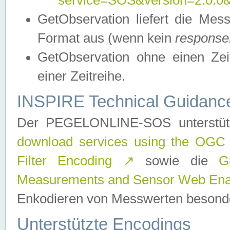
service=SOS&version=2.0.0&r
GetObservation liefert die M
Format aus (wenn kein
response
GetObservation ohne einen Zeitf
einer Zeitreihe.
INSPIRE Technical Guidance
Der PEGELONLINE-SOS unterstüt
download services using the OGC
Filter Encoding
↗
sowie die
G
Measurements and Sensor Web Enab
Enkodieren von Messwerten besonde
Unterstützte Encodings