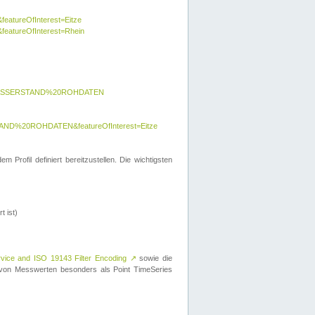
featureOfInterest=Eitze
&featureOfInterest=Rhein
y=WASSERSTAND%20ROHDATEN
AND%20ROHDATEN&featureOfInterest=Eitze
 Profil definiert bereitzustellen. Die wichtigsten
t ist)
rvice and ISO 19143 Filter Encoding
↗
sowie die
on Messwerten besonders als Point TimeSeries