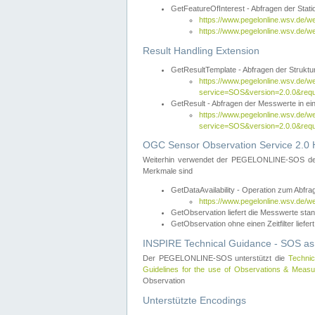
GetFeatureOfInterest - Abfragen der Sta
https://www.pegelonline.wsv.de/
https://www.pegelonline.wsv.de/
Result Handling Extension
GetResultTemplate - Abfragen der Struktur
https://www.pegelonline.wsv.de/w
service=SOS&version=2.0.0&
GetResult - Abfragen der Messwerte in ei
https://www.pegelonline.wsv.de/w
service=SOS&version=2.0.0&r
OGC Sensor Observation Service 2.0 H
Weiterhin verwendet der PEGELONLINE-SOS d
Merkmale sind
GetDataAvailability - Operation zum Abfr
https://www.pegelonline.wsv.de/w
GetObservation liefert die Messwerte s
GetObservation ohne einen Zeitfilter liefert
INSPIRE Technical Guidance - SOS as
Der PEGELONLINE-SOS unterstützt die
Technic
Guidelines for the use of Observations & Mea
Observation
Unterstützte Encodings