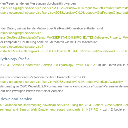
tionen/Pegel, an denen Messungen durchgeführt werden
webservices/gis/gdi-sos/service?service=SOS&version=2.0.0&request=GetFeatureOfInterest&
webservices/gis/gdi-sos/service?service=SOS&version=2.0.0&request=GetFeatureOfInterest
 der Daten, wie sie bei der Antwort der GetResult-Operation enthalten sind
ebservices/gis/gdi-sos/service?
request=GetResultTemplate&offering=WASSERSTAND%20ROHDATEN&observedPropert
ner kompakten Darstellung ohne die Metadaten wie bei GetObservation.
ebservices/gis/gdi-sos/service?
equest=GetResult&offering=WASSERSTAND%20ROHDATEN&observedProperty=WASSERST
ydrology Profile
er
OGC Sensor Observation Service 2.0 Hydrology Profile 1.0.0
↗
um die Daten wie in dem
agen von vorhandenen Zeitreihen mit ihren Parametern im SOS.
ebservices/gis/gdi-sos/service?service=SOS&version=2.0.0&request=GetDataAvailability
tandardmäßig im OGC WaterML 2.0 Format aus (wenn kein
responseFormat
-Parameter definier
 nur den jeweiligen letzten Wert einer Zeitreihe.
 download service
al Guidance for implementing download services using the OGC Sensor Observation Se
surements and Sensor Web Enablement-related standards in INSPIRE
↗
zum Enkodieren v