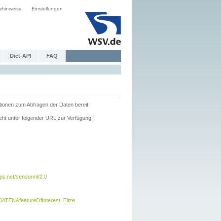
zhinweise
Einstellungen
Dict-API
FAQ
tionen zum Abfragen der Daten bereit:
ht unter folgender URL zur Verfügung:
s.net/sensorml/2.0
TEN&featureOfInterest=Eitze