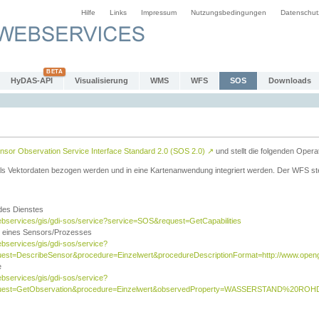
Hilfe
Links
Impressum
Nutzungsbedingungen
Datenschut
HyDAS-API
Visualisierung
WMS
WFS
SOS
Downloads
sor Observation Service Interface Standard 2.0 (SOS 2.0)
↗
und stellt die folgenden Opera
ls Vektordaten bezogen werden und in eine Kartenanwendung integriert werden. Der WFS ste
 des Dienstes
ebservices/gis/gdi-sos/service?service=SOS&request=GetCapabilities
n eines Sensors/Prozesses
ebservices/gis/gdi-sos/service?
est=DescribeSensor&procedure=Einzelwert&procedureDescriptionFormat=http://www.opengi
e
ebservices/gis/gdi-sos/service?
quest=GetObservation&procedure=Einzelwert&observedProperty=WASSERSTAND%20ROHDA