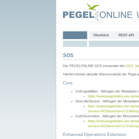
Überblick
REST-API
SOS
Der PEGELONLINE-SOS verwendet den
OGC Sen
Hierbei können aktuelle Wasserstände der Pegel a
Core
GetCapabilities - Abfragen der Metadaten
https://www.pegelonline.wsv.de/w
DescribeSensor - Abfragen der Metadate
https://www.pegelonline.wsv.de/w
service=SOS&version=2.0.0&requ
GetObservation - Abfragen der Messwert
https://www.pegelonline.wsv.de/w
service=SOS&version=2.0.0&re
Enhanced Operations Extension